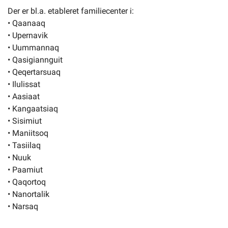
Der er bl.a. etableret familiecenter i:
• Qaanaaq
• Upernavik
• Uummannaq
• Qasigiannguit
• Qeqertarsuaq
• Ilulissat
• Aasiaat
• Kangaatsiaq
• Sisimiut
• Maniitsoq
• Tasiilaq
• Nuuk
• Paamiut
• Qaqortoq
• Nanortalik
• Narsaq