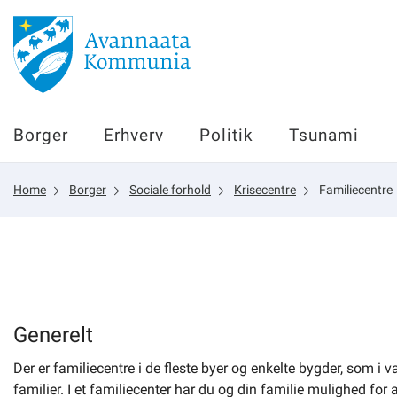
Borger
Borger
Erhverv
Politik
Tsunami
Erhverv
Home
Borger
Sociale forhold
Krisecentre
Familiecentre
Politik
Tsunami
sullissivik.gl
Generelt
Der er familiecentre i de fleste byer og enkelte bygder, som i 
Planportal
familier. I et familiecenter har du og din familie mulighed for