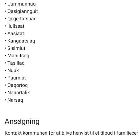
• Uummannaq
• Qasigiannguit
• Qeqertarsuaq
• Ilulissat
• Aasiaat
• Kangaatsiaq
• Sisimiut
• Maniitsoq
• Tasiilaq
• Nuuk
• Paamiut
• Qaqortoq
• Nanortalik
• Narsaq
Ansøgning
Kontakt kommunen for at blive henvist til et tilbud i familiecen