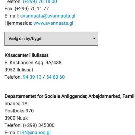
Telefon:
(+299) 70 18 00
Fax: (+299) 70 11 77
E-mail:
avannaata@avannaata.gl
Hjemmeside:
www.avannaata.gl
Krisecenter i Ilulissat
E. Kristiansen Aqq. 9A/488
3952 Ilulissat
Telefon:
94 39 13
/
54 63 60
Departementet for Sociale Anliggender, Arbejdsmarked, Famil
Imaneq 1A
Postboks 970
3900 Nuuk
Telefon: (+299) 345000
E-mail:
ISN@nanoq.gl