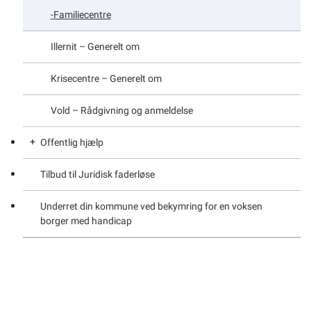
Førtidspension i Grønland
Familiecentre
Illernit – Generelt om
Krisecentre – Generelt om
Vold – Rådgivning og anmeldelse
Offentlig hjælp
Tilbud til Juridisk faderløse
Offentlig hjælp
Underret din kommune ved bekymring for en voksen
Oplysningspligt m.m.
borger med handicap
Sådan klager du
Takstbestemt hjælp
Trangsbestemt hjælp