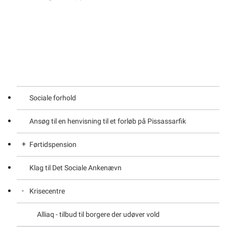
Sociale forhold
Ansøg til en henvisning til et forløb på Pissassarfik
Førtidspension
Klag til Det Sociale Ankenævn
Førtidspension i Danmark – Ansøgning om
Krisecentre
Førtidspension i Danmark – Generelt om
Førtidspensionklage
Alliaq - tilbud til borgere der udøver vold