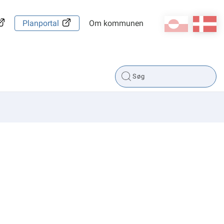
kl-GL
da
Planportal
Om kommunen