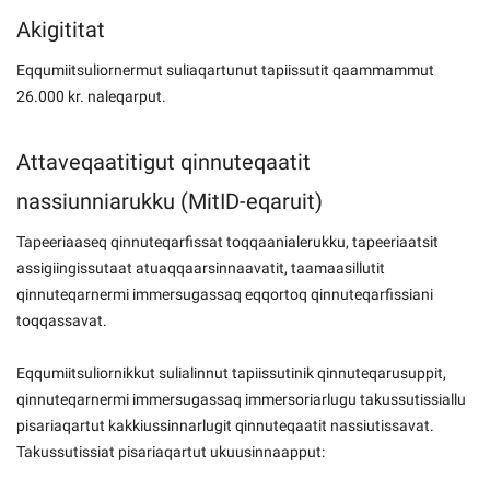
Akigititat
Eqqumiitsuliornermut suliaqartunut tapiissutit qaammammut
26.000 kr. naleqarput.
Attaveqaatitigut qinnuteqaatit
nassiunniarukku (MitID-eqaruit)
Tapeeriaaseq qinnuteqarfissat toqqaanialerukku, tapeeriaatsit
assigiingissutaat atuaqqaarsinnaavatit, taamaasillutit
qinnuteqarnermi immersugassaq eqqortoq qinnuteqarfissiani
toqqassavat.
Eqqumiitsuliornikkut sulialinnut tapiissutinik qinnuteqarusuppit,
qinnuteqarnermi immersugassaq immersoriarlugu takussutissiallu
pisariaqartut kakkiussinnarlugit qinnuteqaatit nassiutissavat.
Takussutissiat pisariaqartut ukuusinnaapput: