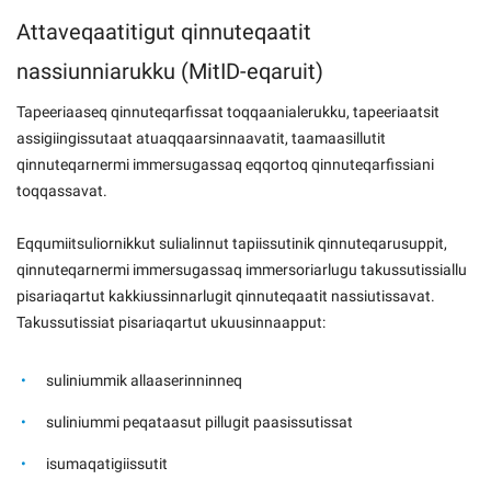
Attaveqaatitigut qinnuteqaatit
nassiunniarukku (MitID-eqaruit)
Tapeeriaaseq qinnuteqarfissat toqqaanialerukku, tapeeriaatsit
assigiingissutaat atuaqqaarsinnaavatit, taamaasillutit
qinnuteqarnermi immersugassaq eqqortoq qinnuteqarfissiani
toqqassavat.
Eqqumiitsuliornikkut sulialinnut tapiissutinik qinnuteqarusuppit,
qinnuteqarnermi immersugassaq immersoriarlugu takussutissiallu
pisariaqartut kakkiussinnarlugit qinnuteqaatit nassiutissavat.
Takussutissiat pisariaqartut ukuusinnaapput:
suliniummik allaaserinninneq
suliniummi peqataasut pillugit paasissutissat
isumaqatigiissutit