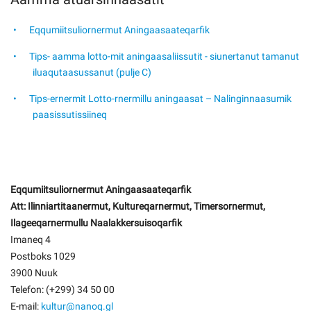
Eqqumiitsuliornermut Aningaasaateqarfik
Tips- aamma lotto-mit aningaasaliissutit - siunertanut tamanut
iluaqutaasussanut (pulje C)
Tips-ernermit Lotto-rnermillu aningaasat – Nalinginnaasumik
paasissutissiineq
Eqqumiitsuliornermut Aningaasaateqarfik
Att: Ilinniartitaanermut, Kultureqarnermut, Timersornermut,
Ilageeqarnermullu Naalakkersuisoqarfik
Imaneq 4
Postboks 1029
3900 Nuuk
Telefon: (+299) 34 50 00
E-mail:
kultur@nanoq.gl