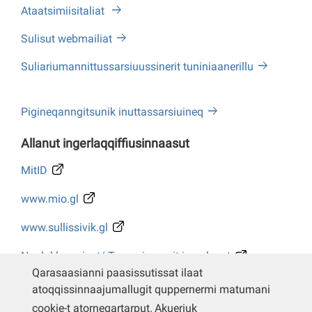
Ataatsimiisitaliat
Sulisut webmailiat
Suliariumannittussarsiuussinerit tuniniaanerillu
Pigineqanngitsunik inuttassarsiuineq
Allanut ingerlaqqiffiusinnaasut
MitID
www.mio.gl
www.sullissivik.gl
Naalakkersuisut/ Tusarniaanerit ingerlasut
Qarasaasianni paasissutissat ilaat
Whistleblower
atoqqissinnaajumallugit quppernermi matumani
cookie-t atorneqartarput.
Akueriuk