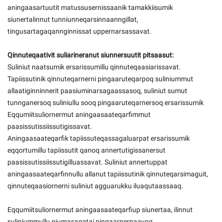
aningaasartuutit matussusernissaanik tamakkiisumik
siunertalinnut tunniunneqarsinnaanngillat,
tingusartagaqannginnissat uppernarsassavat.
Qinnuteqaativit suliarineranut siunnersuutit pitsaasut:
Suliniut naatsumik ersarissumillu qinnuteqaasiarissavat.
Tapiissutinik qinnuteqarnerni pingaaruteqarpoq suliniummut
allaatiginninnerit paasiuminarsagaassasoq, suliniut sumut
tunnganersoq suliniullu sooq pingaaruteqarnersoq ersarissumik
Eqqumiitsuliornermut aningaasaateqarfimmut
paasissutissiissutigissavat.
Aningaasaateqarfik tapiissuteqassagaluarpat ersarissumik
eqqortumillu tapiissutit qanoq annertutigissanersut
paasissutissiissutigilluassavat. Suliniut annertuppat
aningaasaateqarfinnullu allanut tapiissutinik qinnuteqarsimaguit,
qinnuteqaasiornerni suliniut agguarukku iluaqutaassaaq.
Eqqumiitsuliornermut aningaasaateqarfiup siunertaa, ilinnut
suliniummullu piumasaqatai pingaarnerpaavoq