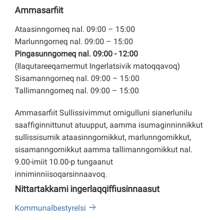
Ammasarfiit
Ataasinngorneq nal. 09:00 – 15:00
Marlunngorneq nal. 09:00 – 15:00
Pingasunngorneq nal. 09:00 - 12:00
(Ilaqutareeqarnermut Ingerlatsivik matoqqavoq)
Sisamanngorneq nal. 09:00 – 15:00
Tallimanngorneq nal. 09:00 – 15:00
Ammasarfiit Sullissivimmut ornigulluni sianerlunilu
saaffiginnittunut atuupput, aamma isumaginninnikkut
sullissisumik ataasinngornikkut, marlunngornikkut,
sisamanngornikkut aamma tallimanngornikkut nal.
9.00-imiit 10.00-p tungaanut
inniminniisoqarsinnaavoq.
Nittartakkami ingerlaqqiffiusinnaasut
Kommunalbestyrelsi