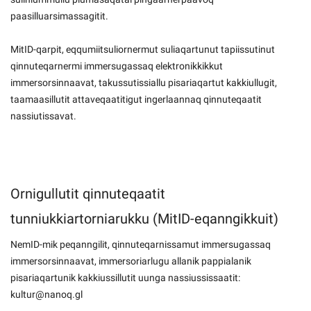
paasilluarsimassagitit.
MitID-qarpit, eqqumiitsuliornermut suliaqartunut tapiissutinut
qinnuteqarnermi immersugassaq elektronikkikkut
immersorsinnaavat, takussutissiallu pisariaqartut kakkiullugit,
taamaasillutit attaveqaatitigut ingerlaannaq qinnuteqaatit
nassiutissavat.
Ornigullutit qinnuteqaatit
tunniukkiartorniarukku (MitID-eqanngikkuit)
NemID-mik peqanngilit, qinnuteqarnissamut immersugassaq
immersorsinnaavat, immersoriarlugu allanik pappialanik
pisariaqartunik kakkiussillutit uunga nassiussissaatit:
kultur@nanoq.gl