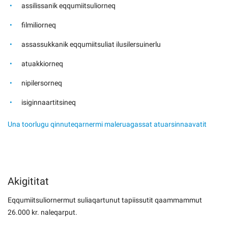
assilissanik eqqumiitsuliorneq
filmiliorneq
assassukkanik eqqumiitsuliat ilusilersuinerlu
atuakkiorneq
nipilersorneq
isiginnaartitsineq
Una toorlugu qinnuteqarnermi maleruagassat atuarsinnaavatit
Akigititat
Eqqumiitsuliornermut suliaqartunut tapiissutit qaammammut
26.000 kr. naleqarput.