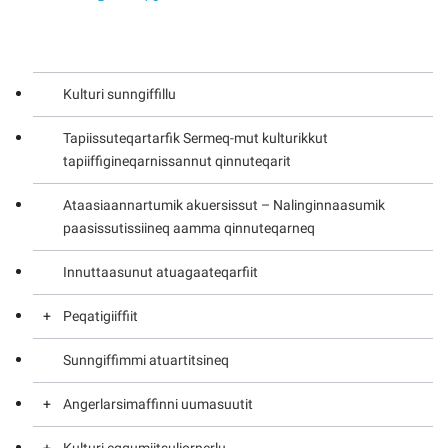
Kulturi sunngiffillu
Tapiissuteqartarfik Sermeq-mut kulturikkut
tapiiffigineqarnissannut qinnuteqarit
Ataasiaannartumik akuersissut – Nalinginnaasumik
paasissutissiineq aamma qinnuteqarneq
Innuttaasunut atuagaateqarfiit
Peqatigiiffiit
Sunngiffimmi atuartitsineq
Peqatigiiffiit – Pilersitsineq
Angerlarsimaffinni uumasuutit
Foreningsliste