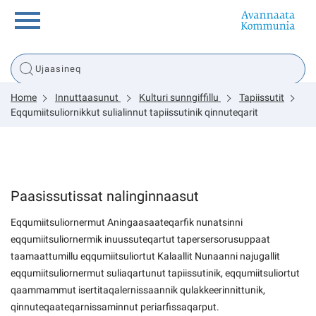
Innuttaasunut
Home
Innuttaasunut
Kulturi sunngiffillu
Tapiissutit
Inuussutissarsiorneq
Eqqumiitsuliornikkut sulialinnut tapiissutinik qinnuteqarit
Politikki
Paasissutissat nalinginnaasut
Tassaarsuaq
Eqqumiitsuliornermut Aningaasaateqarfik nunatsinni
eqqumiitsuliornermik inuussuteqartut tapersersorusuppaat
taamaattumillu eqqumiitsuliortut Kalaallit Nunaanni najugallit
sullissivik.gl
eqqumiitsuliornermut suliaqartunut tapiissutinik, eqqumiitsuliortut
qaammammut isertitaqalernissaannik qulakkeerinnittunik,
Pilersaarutinut isaavik
qinnuteqaateqarnissaminnut periarfissaqarput.