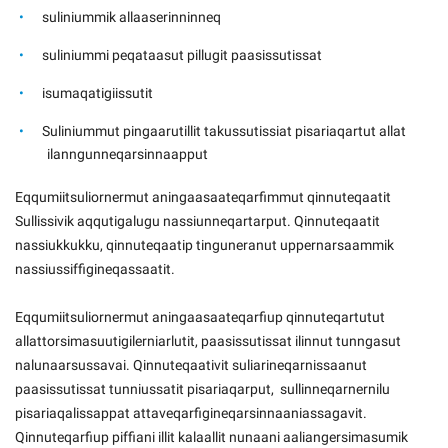
suliniummik allaaserinninneq
suliniummi peqataasut pillugit paasissutissat
isumaqatigiissutit
Suliniummut pingaarutillit takussutissiat pisariaqartut allat
ilanngunneqarsinnaapput
Eqqumiitsuliornermut aningaasaateqarfimmut qinnuteqaatit
Sullissivik aqqutigalugu nassiunneqartarput. Qinnuteqaatit
nassiukkukku, qinnuteqaatip tinguneranut uppernarsaammik
nassiussiffigineqassaatit.
Eqqumiitsuliornermut aningaasaateqarfiup qinnuteqartutut
allattorsimasuutigilerniarlutit, paasissutissat ilinnut tunngasut
nalunaarsussavai. Qinnuteqaativit suliarineqarnissaanut
paasissutissat tunniussatit pisariaqarput, sullinneqarnernilu
pisariaqalissappat attaveqarfigineqarsinnaaniassagavit.
Qinnuteqarfiup piffiani illit kalaallit nunaani aaliangersimasumik