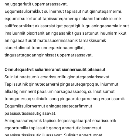
najugaqarlutit uppernarsassavat.
Eqqumiitsuliornikkut sulinermut tapiissutinut qinnuteqarnermi,
eqqumiitsuliortunut tapiissuteqarnerup nalaani tamakkiisumik
suliffeqarnikkut akissarsiatigut peqatigitillugu aningaasarsialinnut
imaluunniit pisortanit aningaasanik tigusisartunut inuuniarnikkut
aningaasartuutit matussusernissaanik tamakkiisumik
siunertalinnut tunniunneqarsinnaanngillat,
tingusartagaqannginnissat uppernarsassavat.
Qinnuteqaativit suliarineranut siunnersuutit pitsaasut:
Suliniut naatsumik ersarissumillu qinnuteqaasiarissavat.
Tapiissutinik qinnuteqarnerni pingaaruteqarpoq suliniummut
allaatiginninnerit paasiuminarsagaassasoq, suliniut sumut
tunnganersoq suliniullu sooq pingaaruteqarnersoq ersarissumik
Eqqumiitsuliornermut aningaasaateqarfimmut
paasissutissiissutigissavat.
Aningaasaateqarfik tapiissuteqassagaluarpat ersarissumik
eqqortumillu tapiissutit qanoq annertutigissanersut
paasissutissiissutigilluassavat. Suliniut annertuppat