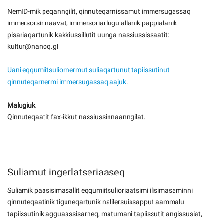
NemID-mik peqanngilit, qinnuteqarnissamut immersugassaq
immersorsinnaavat, immersoriarlugu allanik pappialanik
pisariaqartunik kakkiussillutit uunga nassiussissaatit:
kultur@nanoq.gl
Uani eqqumiitsuliornermut suliaqartunut tapiissutinut
qinnuteqarnermi immersugassaq aajuk
.
Malugiuk
Qinnuteqaatit fax-ikkut nassiussinnaanngilat.
Suliamut ingerlatseriaaseq
Suliamik paasisimasallit eqqumiitsulioriaatsimi ilisimasaminni
qinnuteqaatinik tiguneqartunik nalilersuissapput aammalu
tapiissutinik agguaassisarneq, matumani tapiissutit angissusiat,