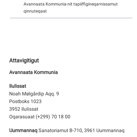
Avannaata Kommunia-nit tapiiffigineqarnissamut
qinnuteqaat
Attavigitigut
Avannaata Kommunia
Ilulissat
Noah Mølgårdip Aqq. 9
Postboks 1023
3952 Ilulissat
Oqarasuaat (+299) 70 18 00
Uummannaq
Sanatoriamut B-710, 3961 Uummannaq