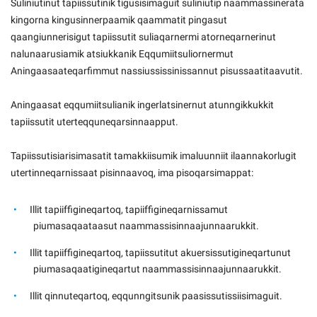
Suliniutinut tapiissutinik tigusisimaguit suliniutip naammassinerata
kingorna kingusinnerpaamik qaammatit pingasut
qaangiunnerisigut tapiissutit suliaqarnermi atorneqarnerinut
nalunaarusiamik atsiukkanik Eqqumiitsuliornermut
Aningaasaateqarfimmut nassiussissinissannut pisussaatitaavutit.
Aningaasat eqqumiitsulianik ingerlatsinernut atunngikkukkit
tapiissutit uterteqquneqarsinnaapput.
Tapiissutisiarisimasatit tamakkiisumik imaluunniit ilaannakorlugit
utertinneqarnissaat pisinnaavoq, ima pisoqarsimappat:
Illit tapiiffigineqartoq, tapiiffigineqarnissamut
piumasaqaataasut naammassisinnaajunnaarukkit.
Illit tapiiffigineqartoq, tapiissutitut akuersissutigineqartunut
piumasaqaatigineqartut naammassisinnaajunnaarukkit.
Illit qinnuteqartoq, eqqunngitsunik paasissutissiisimaguit.