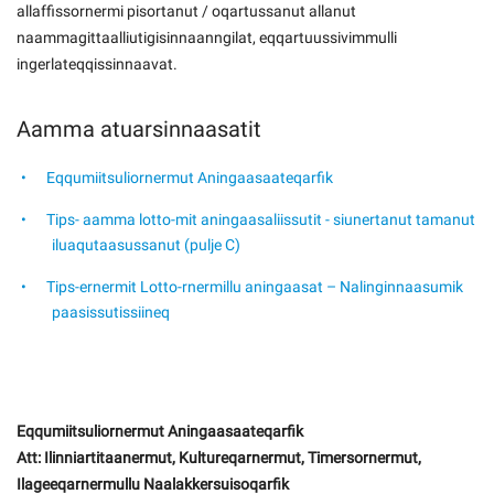
allaffissornermi pisortanut / oqartussanut allanut
naammagittaalliutigisinnaanngilat, eqqartuussivimmulli
ingerlateqqissinnaavat.
Aamma atuarsinnaasatit
Eqqumiitsuliornermut Aningaasaateqarfik
Tips- aamma lotto-mit aningaasaliissutit - siunertanut tamanut
iluaqutaasussanut (pulje C)
Tips-ernermit Lotto-rnermillu aningaasat – Nalinginnaasumik
paasissutissiineq
Eqqumiitsuliornermut Aningaasaateqarfik
Att: Ilinniartitaanermut, Kultureqarnermut, Timersornermut,
Ilageeqarnermullu Naalakkersuisoqarfik