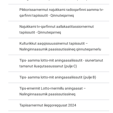
Pikkorissarnermut najukkami radioqarfinni aamma tv-
qarfinni tapiissutit - Qinnuteqarneq
Najukkami tv-qarfinnut aallakaatitassiornermut
tapiissutit - Qinnuteqarneq
Kulturikkut aaqqissuussinernut tapiissutit –
Nalinginnaasumik paasissutissiineq qinnuteqarnerlu
Tips- aamma lotto-mit aningaasaliissutit - siunertanut
tamanut iluaqutaasussanut (pulje C)
Tips- aamma lotto-mit aningaasaliissutit (pulje B)
Tips-ernermit Lotto-rnermillu aningaasat –
Nalinginnaasumik paasissutissiineq
Tapiisarnermut ileqqoreqqusat 2024