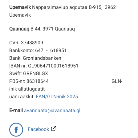
Upernavik
Napparsimaviup aqqutaa B-915, 3962
Upernavik
Qaanaaq
B-44, 3971 Qaanaaq
CVR: 37488909
Bankkonto: 6471-1618951
Bank: Grønlandsbanken
IBAN-nr: GL9064710001618951
Swift: GRENGLGX
PBS-nr: 86318644
GLN-
inik allattugaatit
uani aakkit:
EAN/GLN-inik 2025
E-mail
avannaata@avannaata.gl
Facebook