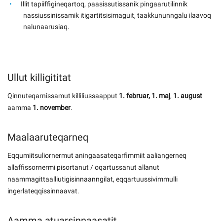
Illit tapiiffigineqartoq, paasissutissanik pingaarutilinnik
nassiussinissamik itigartitsisimaguit, taakkununngalu ilaavoq
nalunaarusiaq.
Ullut killigititat
Qinnuteqarnissamut killiliussaapput
1. februar, 1. maj
,
1. august
aamma
1. november
.
Maalaaruteqarneq
Eqqumiitsuliornermut aningaasateqarfimmiit aaliangerneq
allaffissornermi pisortanut / oqartussanut allanut
naammagittaalliutigisinnaanngilat, eqqartuussivimmulli
ingerlateqqissinnaavat.
Aamma atuarsinnaasatit