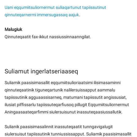
Uani eqqumiitsuliornermut suliaqartunut tapiissutinut
qinnuteqarnermi immersugassaq aajuk
.
Malugiuk
Qinnuteqaatit fax-ikkut nassiussinnaanngilat.
Suliamut ingerlatseriaaseq
Suliamik paasisimasallit eqqumiitsulioriaatsimi ilisimasaminni
qinnuteqaatinik tiguneqartunik nalilersuissapput aammalu
tapiissutinik agguaassisarneq, matumani tapiissutit angissusiat,
ilusiat piffissarlu tapiissuteqarfiusoq pillugit Eqqumiitsuliornermut
Aningaasaateqarfimmi siulersuisunut inassuteqaasiussallutik.
Sulianik paasisimasalinnit inassuteqaatit tunngavigalugit
siulersuisut tapiissutinik tunniussissapput. Suliamik paasisimasallit