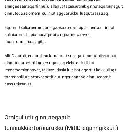
aningaasaateqarfinnullu allanut tapiissutinik qinnuteqarsimaguit,
qinnuteqaasiornerni suliniut agguarukku iluaqutaassaaq.
Eqqumiitsuliornermut aningaasaateqarfiup siunertaa, ilinnut
suliniummullu piumasaqatai pingaarnerpaavoq
paasilluarsimassagitit.
MitID-qarpit, eqqumiitsuliornermut suliaqartunut tapiissutinut
qinnuteqarnermi immersugassaq elektronikkikkut
immersorsinnaavat, takussutissiallu pisariaqartut kakkiullugit,
taamaasillutit attaveqaatitigut ingerlaannaq qinnuteqaatit
nassiutissavat.
Ornigullutit qinnuteqaatit
tunniukkiartorniarukku (MitID-eqanngikkuit)