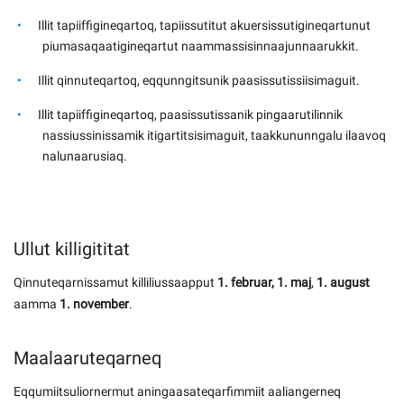
Illit tapiiffigineqartoq, tapiissutitut akuersissutigineqartunut
piumasaqaatigineqartut naammassisinnaajunnaarukkit.
Illit qinnuteqartoq, eqqunngitsunik paasissutissiisimaguit.
Illit tapiiffigineqartoq, paasissutissanik pingaarutilinnik
nassiussinissamik itigartitsisimaguit, taakkununngalu ilaavoq
nalunaarusiaq.
Ullut killigititat
Qinnuteqarnissamut killiliussaapput
1. februar, 1. maj
,
1. august
aamma
1. november
.
Maalaaruteqarneq
Eqqumiitsuliornermut aningaasateqarfimmiit aaliangerneq