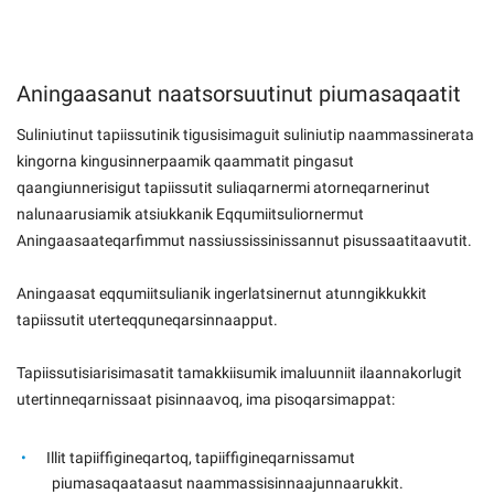
Aningaasanut naatsorsuutinut piumasaqaatit
Suliniutinut tapiissutinik tigusisimaguit suliniutip naammassinerata
kingorna kingusinnerpaamik qaammatit pingasut
qaangiunnerisigut tapiissutit suliaqarnermi atorneqarnerinut
nalunaarusiamik atsiukkanik Eqqumiitsuliornermut
Aningaasaateqarfimmut nassiussissinissannut pisussaatitaavutit.
Aningaasat eqqumiitsulianik ingerlatsinernut atunngikkukkit
tapiissutit uterteqquneqarsinnaapput.
Tapiissutisiarisimasatit tamakkiisumik imaluunniit ilaannakorlugit
utertinneqarnissaat pisinnaavoq, ima pisoqarsimappat:
Illit tapiiffigineqartoq, tapiiffigineqarnissamut
piumasaqaataasut naammassisinnaajunnaarukkit.