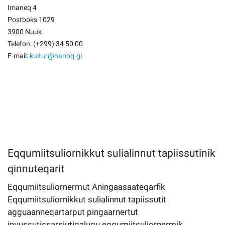
Imaneq 4
Postboks 1029
3900 Nuuk
Telefon: (+299) 34 50 00
E-mail:
kultur@nanoq.gl
Eqqumiitsuliornikkut sulialinnut tapiissutinik
qinnuteqarit
Eqqumiitsuliornermut Aningaasaateqarfik
Eqqumiitsuliornikkut sulialinnut tapiissutit
agguaanneqartarput pingaarnertut
inuussutissarsiutigalugu eqqumiitsuliornermik