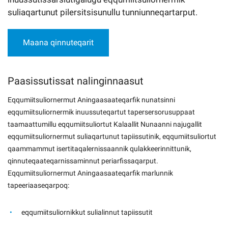
suliaqartunut pilersitsisunullu tunniunneqartarput.
Maana qinnuteqarit
Paasissutissat nalinginnaasut
Eqqumiitsuliornermut Aningaasaateqarfik nunatsinni
eqqumiitsuliornermik inuussuteqartut tapersersorusuppaat
taamaattumillu eqqumiitsuliortut Kalaallit Nunaanni najugallit
eqqumiitsuliornermut suliaqartunut tapiissutinik, eqqumiitsuliortut
qaammammut isertitaqalernissaannik qulakkeerinnittunik,
qinnuteqaateqarnissaminnut periarfissaqarput.
Eqqumiitsuliornermut Aningaasaateqarfik marlunnik
tapeeriaaseqarpoq:
eqqumiitsuliornikkut sulialinnut tapiissutit