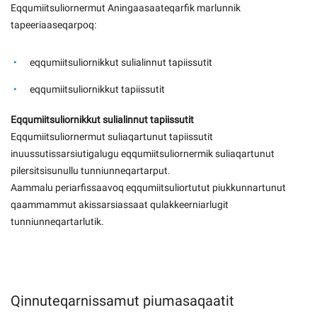
Eqqumiitsuliornermut Aningaasaateqarfik marlunnik
Kommuni pillugu paasissutissat
tapeeriaaseqarpoq:
eqqumiitsuliornikkut sulialinnut tapiissutit
eqqumiitsuliornikkut tapiissutit
Eqqumiitsuliornikkut sulialinnut tapiissutit
Eqqumiitsuliornermut suliaqartunut tapiissutit
inuussutissarsiutigalugu eqqumiitsuliornermik suliaqartunut
pilersitsisunullu tunniunneqartarput.
Aammalu periarfissaavoq eqqumiitsuliortutut piukkunnartunut
qaammammut akissarsiassaat qulakkeerniarlugit
tunniunneqartarlutik.
Qinnuteqarnissamut piumasaqaatit