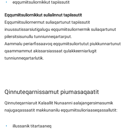
eqqumiitsuliornikkut tapiissutit
Eqqumiitsuliornikkut sulialinnut tapiissutit
Eqqumiitsuliornermut suliaqartunut tapiissutit
inuussutissarsiutigalugu eqqumiitsuliornermik suliaqartunut
pilersitsisunullu tunniunneqartarput.
Aammalu periarfissaavoq eqqumiitsuliortutut piukkunnartunut
qaammammut akissarsiassaat qulakkeerniarlugit
tunniunneqartarlutik.
Qinnuteqarnissamut piumasaqaatit
Qinnuteqarniaruit Kalaallit Nunaanni aalajangersimasumik
najugaqassaatit makkunanilu eqqumiitsulioriaaseqassallutit:
illussanik titartaaneq