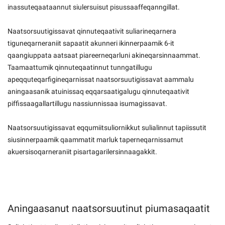
inassuteqaataannut siulersuisut pisussaaffeqanngillat.
Naatsorsuutigissavat qinnuteqaativit suliarineqarnera
tiguneqarneraniit sapaatit akunneri ikinnerpaamik 6-it
qaangiuppata aatsaat piareerneqarluni akineqarsinnaammat.
Taamaattumik qinnuteqaatinnut tunngatillugu
apeqquteqarfigineqarnissat naatsorsuutigissavat aammalu
aningaasanik atuinissaq eqqarsaatigalugu qinnuteqaativit
piffissaagallartillugu nassiunnissaa isumagissavat.
Naatsorsuutigissavat eqqumiitsuliornikkut sulialinnut tapiissutit
siusinnerpaamik qaammatit marluk taperneqarnissamut
akuersisoqarneraniit pisartagarilersinnaagakkit.
Aningaasanut naatsorsuutinut piumasaqaatit