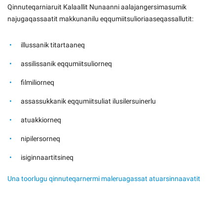
Qinnuteqarniaruit Kalaallit Nunaanni aalajangersimasumik
najugaqassaatit makkunanilu eqqumiitsulioriaaseqassallutit:
illussanik titartaaneq
assilissanik eqqumiitsuliorneq
filmiliorneq
assassukkanik eqqumiitsuliat ilusilersuinerlu
atuakkiorneq
nipilersorneq
isiginnaartitsineq
Una toorlugu qinnuteqarnermi maleruagassat atuarsinnaavatit