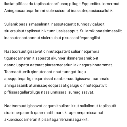
ilusiat piffissarlu tapiissuteqarfiusoq pillugit Eqqumiitsuliornermut
Aningaasaateqarfimmi siulersuisunut inassuteqaasiussallutik.
Sulianik paasisimasalinnit inassuteqaatit tunngavigalugit
siulersuisut tapiissutinik tunniussissapput. Suliamik paasisimasallit
inassuteqaataannut siulersuisut pisussaaffeqanngillat.
Naatsorsuutigissavat qinnuteqaativit suliarineqarnera
tiguneqarneraniit sapaatit akunneri ikinnerpaamik 6-it
qaangiuppata aatsaat piareerneqarluni akineqarsinnaammat.
Taamaattumik qinnuteqaatinnut tunngatillugu
apeqquteqarfigineqarnissat naatsorsuutigissavat aammalu
aningaasanik atuinissaq eqqarsaatigalugu qinnuteqaativit
piffissaagallartillugu nassiunnissaa isumagissavat.
Naatsorsuutigissavat eqqumiitsuliornikkut sulialinnut tapiissutit
siusinnerpaamik qaammatit marluk taperneqarnissamut
akuersisoqarneraniit pisartagarilersinnaagakkit.