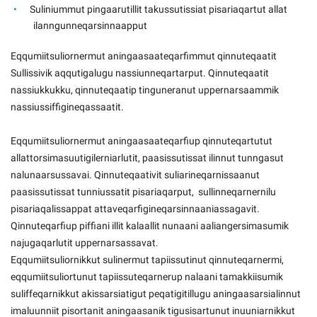
Suliniummut pingaarutillit takussutissiat pisariaqartut allat
ilanngunneqarsinnaapput
Eqqumiitsuliornermut aningaasaateqarfimmut qinnuteqaatit
Sullissivik aqqutigalugu nassiunneqartarput. Qinnuteqaatit
nassiukkukku, qinnuteqaatip tinguneranut uppernarsaammik
nassiussiffigineqassaatit.
Eqqumiitsuliornermut aningaasaateqarfiup qinnuteqartutut
allattorsimasuutigilerniarlutit, paasissutissat ilinnut tunngasut
nalunaarsussavai. Qinnuteqaativit suliarineqarnissaanut
paasissutissat tunniussatit pisariaqarput, sullinneqarnernilu
pisariaqalissappat attaveqarfigineqarsinnaaniassagavit.
Qinnuteqarfiup piffiani illit kalaallit nunaani aaliangersimasumik
najugaqarlutit uppernarsassavat.
Eqqumiitsuliornikkut sulinermut tapiissutinut qinnuteqarnermi,
eqqumiitsuliortunut tapiissuteqarnerup nalaani tamakkiisumik
suliffeqarnikkut akissarsiatigut peqatigitillugu aningaasarsialinnut
imaluunniit pisortanit aningaasanik tigusisartunut inuuniarnikkut