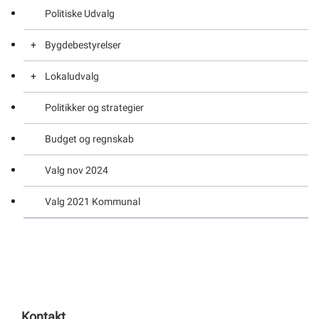
Politiske Udvalg
Bygdebestyrelser
Lokaludvalg
Bygdebestyrelsen i Qaanaaq området
Politikker og strategier
Bygdebestyrelsen i Upernavik området
Lokaludvalget i Ilulissat
Budget og regnskab
Bygdebestyrelsen i Uummannaq området
Lokaludvalget i Uummannaq
Valg nov 2024
Bygdebestyrelsen i Ilulissat området
Lokaludvalget i Upernavik
Valg 2021 Kommunal
Lokaludvalget i Qaanaaq
Kontakt