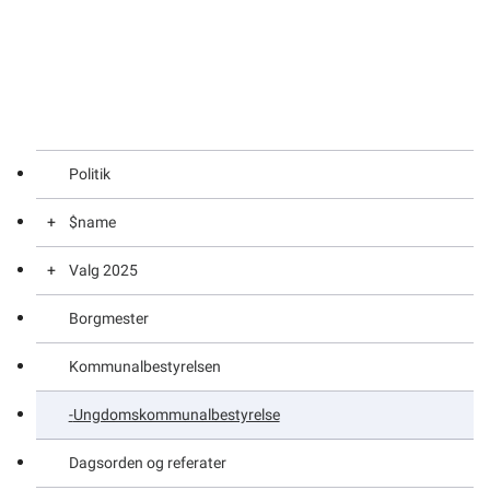
Politik
$name
Valg 2025
Afstemningssteder
Borgmester
Anmeldelse af kandidater
Kommunalvalg 2025
Kommunalbestyrelsen
Brevstemmer
Bygdebestyrelsesvalg 2025
Ungdomskommunalbestyrelse
Liste over de opstillede kandidater inden for parti og
Menighedsrådsvalg 2025
uden for parti
Dagsorden og referater
Inatsisartut 2025
Valgret - Kan du stemme til folketingsvalget ?