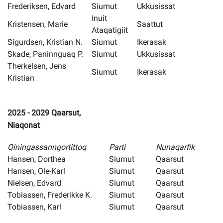
Frederiksen, Edvard
Siumut
Ukkusissat
Om kommunen
Inuit
Kristensen, Marie
Saattut
Ataqatigiit
Sigurdsen, Kristian N.
Siumut
Ikerasak
Skade, Paninnguaq P.
Siumut
Ukkusissat
Therkelsen, Jens
Siumut
Ikerasak
Kristian
2025 - 2029 Qaarsut,
Niaqonat
Qiningassanngortittoq
Parti
Nunaqarfik
Hansen, Dorthea
Siumut
Qaarsut
Hansen, Ole-Karl
Siumut
Qaarsut
Nielsen, Edvard
Siumut
Qaarsut
Tobiassen, Frederikke K.
Siumut
Qaarsut
Tobiassen, Karl
Siumut
Qaarsut