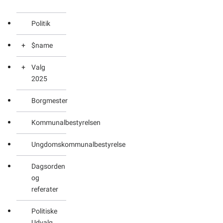
Politik
$name
Valg
Afstemningssteder
2025
Anmeldelse
Borgmester
af
Kommunalvalg
kandidater
2025
Kommunalbestyrelsen
Brevstemmer
Bygdebestyrelsesvalg
Ungdomskommunalbestyrelse
2025
Liste
Dagsorden
over de
Menighedsrådsvalg
og
opstillede
2025
referater
kandidater
Inatsisartut
inden
Politiske
2025
for
Udvalg