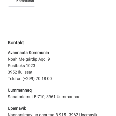
Kommunal
i
Qaanaaq
Kontakt
Avannaata Kommunia
Noah Mølgårdip Aqq. 9
Postboks 1023
3952 Ilulissat
Telefon (+299) 70 18 00
Uummannaq
Sanatoriamut B-710, 3961 Uummannaq
Upernavik
Napparsimaviup aqqutaa B-915, 3962 Upernavik