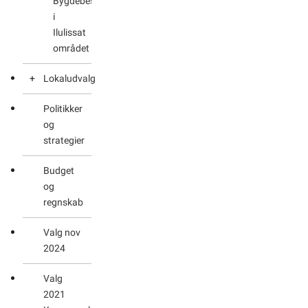
Bygdebestyrelsen
i
Ilulissat
området
Lokaludvalg
Politikker
Lokaludvalget
og
i
strategier
Ilulissat
Budget
Lokaludvalget
og
i
regnskab
Uummannaq
Valg nov
Lokaludvalget
2024
i
Upernavik
Valg
2021
Lokaludvalget