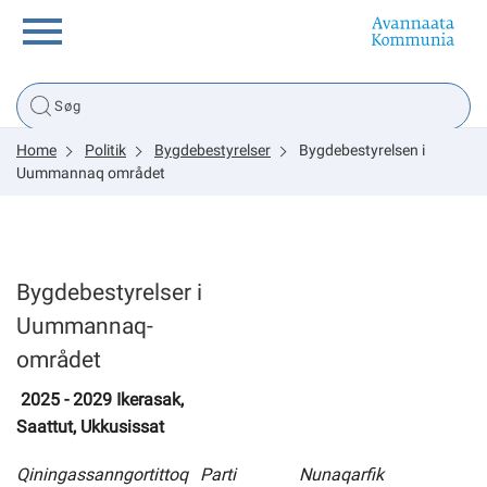
Borger
Home
Politik
Bygdebestyrelser
Bygdebestyrelsen i
Erhverv
Uummannaq området
Politik
Bygdebestyrelser i
Tsunami
Uummannaq-
området
2025 - 2029 Ikerasak,
sullissivik.gl
Saattut, Ukkusissat
Planportal
Qiningassanngortittoq
Parti
Nunaqarfik