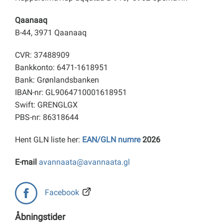
Qaanaaq
B-44, 3971 Qaanaaq
CVR: 37488909
Bankkonto: 6471-1618951
Bank: Grønlandsbanken
IBAN-nr: GL9064710001618951
Swift: GRENGLGX
PBS-nr: 86318644
Hent GLN liste her:
EAN/GLN numre
2026
E-mail
avannaata@avannaata.gl
Facebook
Åbningstider