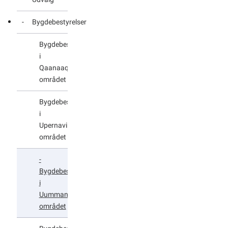
parti
og
Bygdebestyrelser
uden
for
Bygdebestyrelsen
parti
i
Qaanaaq
Valgret
området
- Kan
du
Bygdebestyrelsen
stemme
i
til
Upernavik
folketingsvalget
området
?
Bygdebestyrelsen
i
Uummannaq
området