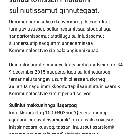
suliniutissamut qinnuteqaat.
Uummannami aalisakkerivimmik, pilersaarutitut
tunngaviusussap suliarineqarnissaa sioqqullugu,
sanaartornissamut atatillugu suliniutissamut
siunnersuutip saqqummiunneqarnissaa
Kommunalbestyrelsip aalajangiunnikuuaa.
Una nalunaarutiginninneq Inatsisartut inatsisart nr. 34
9 december 2015 naapertorlugu suliarineqarpoq,
tamannalu tunngaviusumik pilersaarusiorneq
aallartitsinagu immikkoortortap ilaanut atuinissamik
Kommunalbestyrelsimut periarfissiivoq.
Suliniut makkuninnga ilaqarpoq
Immikkoortortaq 1500-B03-mi ”Qeqertannguup
eqqaani inuussutissarsiorfik”-mi aalisakkerivissaq
inissinneqarnikuuvoq, tassani inuussutissarsiorfik