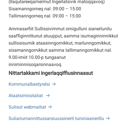
(Ilaqutareeqarnermut Ingerlatsivik matoqqavoq)
Sisamanngorneq nal. 09:00 – 15:00
Tallimanngorneq nal. 09:00 – 15:00
Ammasarfiit Sullissivimmut ornigulluni sianerlunilu
saaffiginnittunut atuupput, aamma isumaginninnikkut
sullissisumik ataasinngornikkut, marlunngornikkut,
sisamanngornikkut aamma tallimanngornikkut nal.
9.00-imiit 10.00-p tungaanut
inniminniisoqarsinnaavoq.
Nittartakkami ingerlaqqiffiusinnaasut
Kommunalbestyrelsi
Ataatsimiisitaliat
Sulisut webmailiat
Suliariumannittussarsiuussinerit tuniniaanerillu