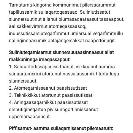
Tamatuma kingorna kommunimut pilersaarummut
tapiliussamik suliaqartoqassaaq. Suliniutissatut
siunnersuutinut allanut piumasaqaataasut tassaapput,
aalisakkerivimmut atorneqassaasoq,
inuussutissarsiuteqarfimmut umiarsualiveqarfimmullu
nalinginnaasumik aalajangersakkat naapertorlugit.
Suliniuteqarnisamut siunnersuutaasinnaasut allat
makkuninnga imaqassapput:
1. Sanaartorfissap inissiffianut, isikkuanut aamma
sanaartornermi atortunut nassuiaasumik titartarlugu
siunnersuuut.
2. Atorneqarnissaanut paasissutissat
3. Teknikkikkut atortunut paasissutissat.
4. Aningaasaqarnikkut paasissutissat
qinnutigineqartup pivisunngortinnissaanut
uppernarsaasuusut.
Piffisamut- aamma suliaqarnissanut pilersaarutit: