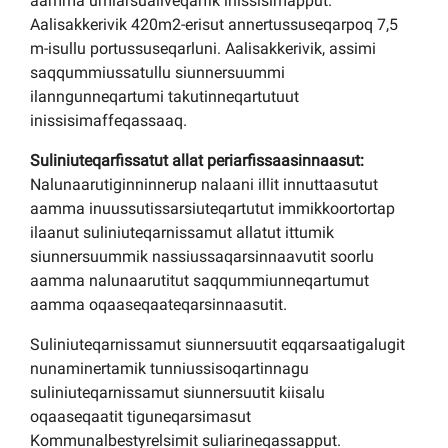
aamma umiarsualiveqarfik inissisimapput.
Aalisakkerivik 420m2-erisut annertussuseqarpoq 7,5
m-isullu portussuseqarluni. Aalisakkerivik, assimi
saqqummiussatullu siunnersuummi
ilanngunneqartumi takutinneqartutuut
inissisimaffeqassaaq.
Suliniuteqarfissatut allat periarfissaasinnaasut:
Nalunaarutiginninnerup nalaani illit innuttaasutut
aamma inuussutissarsiuteqartutut immikkoortortap
ilaanut suliniuteqarnissamut allatut ittumik
siunnersuummik nassiussaqarsinnaavutit soorlu
aamma nalunaarutitut saqqummiunneqartumut
aamma oqaaseqaateqarsinnaasutit.
Suliniuteqarnissamut siunnersuutit eqqarsaatigalugit
nunaminertamik tunniussisoqartinnagu
suliniuteqarnissamut siunnersuutit kiisalu
oqaaseqaatit tiguneqarsimasut
Kommunalbestyrelsimit suliarineqassapput.