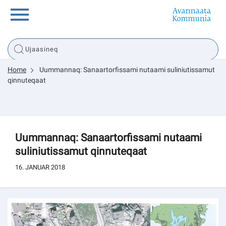
Innuttaasunut
Home
Uummannaq: Sanaartorfissami nutaami suliniutissamut
Inuussutissarsiorneq
qinnuteqaat
Politikki
Uummannaq: Sanaartorfissami nutaami
Tassaarsuaq
suliniutissamut qinnuteqaat
16. JANUAR 2018
sullissivik.gl
Pilersaarutinut isaavik