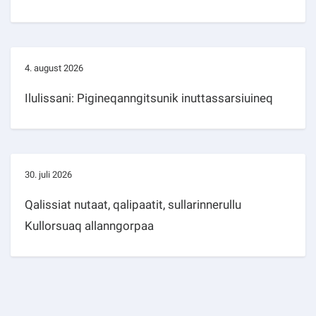
4. august 2026
Ilulissani: Pigineqanngitsunik inuttassarsiuineq
30. juli 2026
Qalissiat nutaat, qalipaatit, sullarinnerullu
Kullorsuaq allanngorpaa