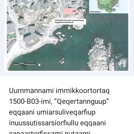
Kommuni pillugu paasissutissat
Uummannami immikkoortortaq
1500-B03-imi, ”Qeqertannguup”
eqqaani umiarsuliveqarfiup
inuussutissarsiorfiullu eqqaani
sanaartorfissami nutaami