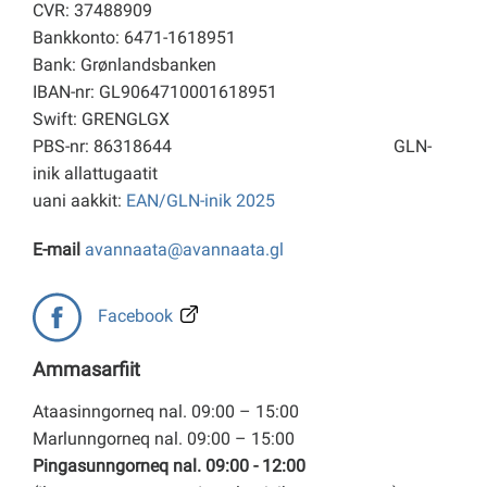
CVR: 37488909
Bankkonto: 6471-1618951
Bank: Grønlandsbanken
IBAN-nr: GL9064710001618951
Swift: GRENGLGX
PBS-nr: 86318644
GLN-
inik allattugaatit
uani aakkit:
EAN/GLN-inik 2025
E-mail
avannaata@avannaata.gl
Facebook
Ammasarfiit
Ataasinngorneq nal. 09:00 – 15:00
Marlunngorneq nal. 09:00 – 15:00
Pingasunngorneq nal. 09:00 - 12:00