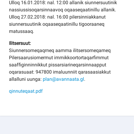
Ulloq 16.01.2018: nal. 12:00 allanik siunnersuutinik
nassiussisoqarsinnaavoq oqaaseqaatinillu allanik.
Ulloq 27.02.2018: nal. 16:00 pilersinniakkanut
siunnersuutinik oqaaseqaatinillu tigooraaneq
matussaaq.
Ilitsersuut:
Siunnersorneqaqrneq aamma ilitsersorneqarneq
Pilersaarusiornermut immikkoortortaqarfimmut
saaffiginninnikkut pissarsiarineqarsinnaapput
oqarasuaat: 947800 imaluunniit qarasaasiakkut
allalluni uunga:
plan@avannaata.gl
.
qinnuteqaat.pdf