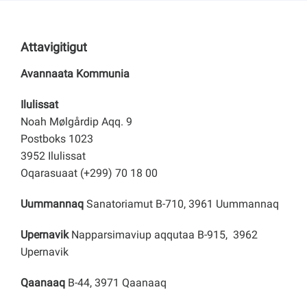
Attavigitigut
Avannaata Kommunia
Ilulissat
Noah Mølgårdip Aqq. 9
Postboks 1023
3952 Ilulissat
Oqarasuaat (+299) 70 18 00
Uummannaq
Sanatoriamut B-710, 3961 Uummannaq
Upernavik
Napparsimaviup aqqutaa B-915, 3962
Upernavik
Qaanaaq
B-44, 3971 Qaanaaq