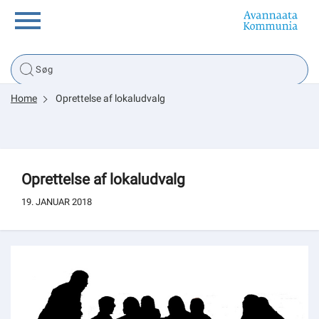
Borger
Home
Oprettelse af lokaludvalg
Erhverv
Politik
Oprettelse af lokaludvalg
Tsunami
19. JANUAR 2018
sullissivik.gl
Planportal