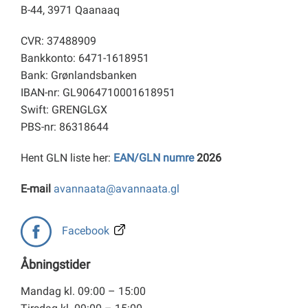
B-44, 3971 Qaanaaq
CVR: 37488909
Bankkonto: 6471-1618951
Bank: Grønlandsbanken
IBAN-nr: GL9064710001618951
Swift: GRENGLGX
PBS-nr: 86318644
Hent GLN liste her:
EAN/GLN numre
2026
E-mail
avannaata@avannaata.gl
Facebook
Åbningstider
Mandag kl. 09:00 – 15:00