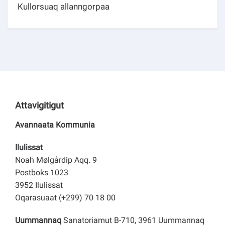
Kullorsuaq allanngorpaa
Attavigitigut
Avannaata Kommunia
Ilulissat
Noah Mølgårdip Aqq. 9
Postboks 1023
3952 Ilulissat
Oqarasuaat (+299) 70 18 00
Uummannaq
Sanatoriamut B-710, 3961 Uummannaq