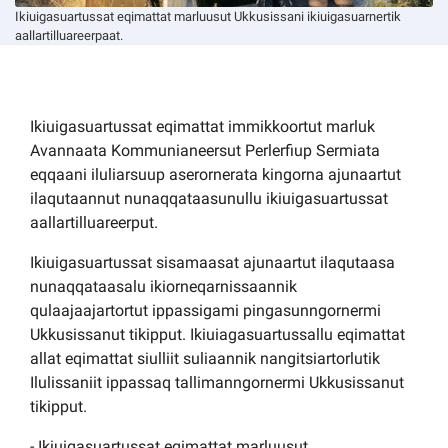
Ikiuigasuartussat eqimattat marluusut Ukkusissani ikiuigasuarnertik
aallartilluareerpaat.
Ikiuigasuartussat eqimattat immikkoortut marluk
Avannaata Kommunianeersut Perlerfiup Sermiata
eqqaani iluliarsuup aserornerata kingorna ajunaartut
ilaqutaannut nunaqqataasunullu ikiuigasuartussat
aallartilluareerput.
Ikiuigasuartussat sisamaasat ajunaartut ilaqutaasa
nunaqqataasalu ikiorneqarnissaannik
qulaajaajartortut ippassigami pingasunngornermi
Ukkusissanut tikipput. Ikiuiagasuartussallu eqimattat
allat eqimattat siulliit suliaannik nangitsiartorlutik
Ilulissaniit ippassaq tallimanngornermi Ukkusissanut
tikipput.
- Ikiuigasuartussat eqimattat marluusut