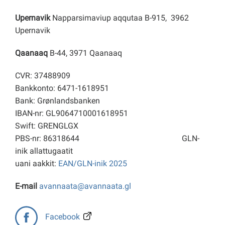
Upernavik
Napparsimaviup aqqutaa B-915, 3962
Upernavik
Qaanaaq
B-44, 3971 Qaanaaq
CVR: 37488909
Bankkonto: 6471-1618951
Bank: Grønlandsbanken
IBAN-nr: GL9064710001618951
Swift: GRENGLGX
PBS-nr: 86318644
GLN-
inik allattugaatit
uani aakkit:
EAN/GLN-inik 2025
E-mail
avannaata@avannaata.gl
Facebook