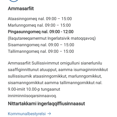
Ammasarfiit
Ataasinngorneq nal. 09:00 – 15:00
Marlunngorneq nal. 09:00 – 15:00
Pingasunngorneq nal. 09:00 - 12:00
(Ilaqutareeqarnermut Ingerlatsivik matoqqavoq)
Sisamanngorneq nal. 09:00 – 15:00
Tallimanngorneq nal. 09:00 – 15:00
Ammasarfiit Sullissivimmut ornigulluni sianerlunilu
saaffiginnittunut atuupput, aamma isumaginninnikkut
sullissisumik ataasinngornikkut, marlunngornikkut,
sisamanngornikkut aamma tallimanngornikkut nal.
9.00-imiit 10.00-p tungaanut
inniminniisoqarsinnaavoq.
Nittartakkami ingerlaqqiffiusinnaasut
Kommunalbestyrelsi