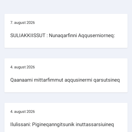
7. august 2026
SULIAKKIISSUT : Nunaqarfinni Aqquserniorneq:
4. august 2026
Qaanaami mittarfimmut aqqusinermi qarsutsineq
4. august 2026
Ilulissani: Pigineqanngitsunik inuttassarsiuineq