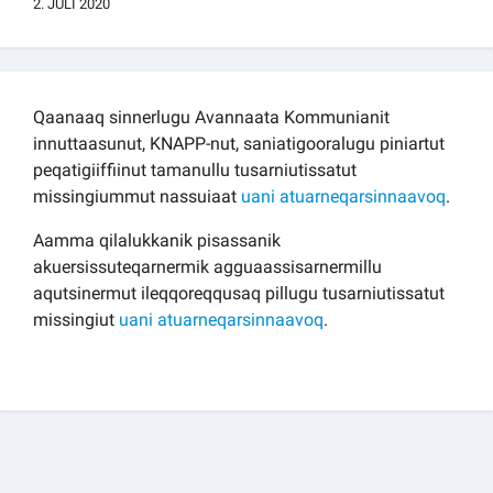
2. JULI 2020
Kommuni pillugu paasissutissat
Qaanaaq sinnerlugu Avannaata Kommunianit
innuttaasunut, KNAPP-nut, saniatigooralugu piniartut
peqatigiiffiinut tamanullu tusarniutissatut
missingiummut nassuiaat
uani atuarneqarsinnaavoq
.
Aamma qilalukkanik pisassanik
akuersissuteqarnermik agguaassisarnermillu
aqutsinermut ileqqoreqqusaq pillugu tusarniutissatut
missingiut
uani atuarneqarsinnaavoq
.