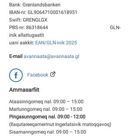
Bank: Grønlandsbanken
IBAN-nr: GL9064710001618951
Swift: GRENGLGX
PBS-nr: 86318644
GLN-
inik allattugaatit
uani aakkit:
EAN/GLN-inik 2025
E-mail
avannaata@avannaata.gl
Facebook
Ammasarfiit
Ataasinngorneq nal. 09:00 – 15:00
Marlunngorneq nal. 09:00 – 15:00
Pingasunngorneq nal. 09:00 - 12:00
(Ilaqutareeqarnermut Ingerlatsivik matoqqavoq)
Sisamanngorneq nal. 09:00 – 15:00