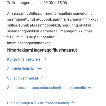
Tallimanngorneq nal. 09:00 – 15:00
Ammasarfiit Sullissivimmut ornigulluni sianerlunilu
saaffiginnittunut atuupput, aamma isumaginninnikkut
sullissisumik ataasinngornikkut, marlunngornikkut,
sisamanngornikkut aamma tallimanngornikkut nal.
9.00-imiit 10.00-p tungaanut
inniminniisoqarsinnaavoq.
Nittartakkami ingerlaqqiffiusinnaasut
Kommunalbestyrelsi
Ataatsimiisitaliat
Sulisut webmailiat
Suliariumannittussarsiuussinerit tuniniaanerillu
Pigineqanngitsunik inuttassarsiuineq