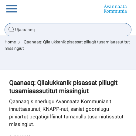
Innuttaasunut
Home
Qaanaaq: Qilalukkanik pisassat pillugit tusarniaassutitut
Inuussutissarsiorneq
missingiut
Politikki
Qaanaaq: Qilalukkanik pisassat pillugit
Tassaarsuaq
tusarniaassutitut missingiut
Qaanaaq sinnerlugu Avannaata Kommunianit
innuttaasunut, KNAPP-nut, saniatigooralugu
sullissivik.gl
piniartut peqatigiiffiinut tamanullu tusarniutissatut
missingiut.
Pilersaarutinut isaavik