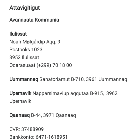
Attavigitigut
Avannaata Kommunia
Ilulissat
Noah Mølgårdip Aqq. 9
Postboks 1023
3952 Ilulissat
Oqarasuaat (+299) 70 18 00
Uummannaq
Sanatoriamut B-710, 3961 Uummannaq
Upernavik
Napparsimaviup aqqutaa B-915, 3962
Upernavik
Qaanaaq
B-44, 3971 Qaanaaq
CVR: 37488909
Bankkonto: 6471-1618951