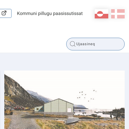
kl-GL
da
Kommuni pillugu paasissutissat