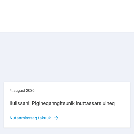
4. august 2026
Ilulissani: Pigineqanngitsunik inuttassarsiuineq
Nutaarsiassaq takuuk