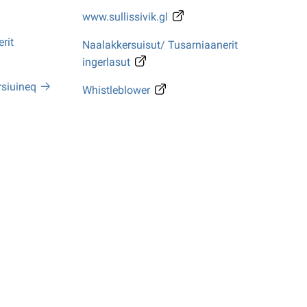
www.sullissivik.gl
rit
Naalakkersuisut/ Tusarniaanerit
ingerlasut
rsiuineq
Whistleblower