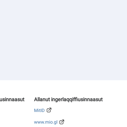
iusinnaasut
Allanut ingerlaqqiffiusinnaasut
MitID
www.mio.gl