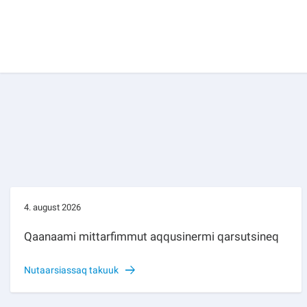
4. august 2026
Qaanaami mittarfimmut aqqusinermi qarsutsineq
Nutaarsiassaq takuuk