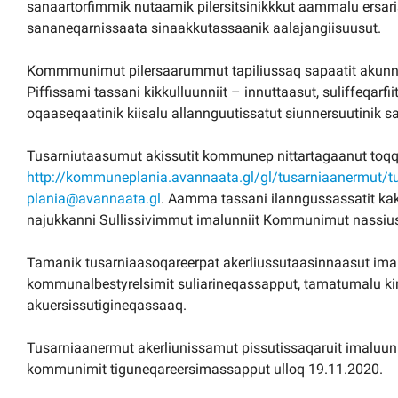
sanaartorfimmik nutaamik pilersitsinikkkut aammalu ersari
sananeqarnissaata sinaakkutassaanik aalajangiisuusut.
Kommmunimut pilersaarummut tapiliussaq sapaatit akunneri
Piffissami tassani kikkulluunniit – innuttaasut, suliffeqarfiit, 
oqaaseqaatinik kiisalu allannguutissatut siunnersuutini
Tusarniutaasumut akissutit kommunep nittartagaanut toq
http://kommuneplania.avannaata.gl/gl/tusarniaanermut/t
plania@avannaata.gl
. Aamma tassani ilanngussassatit kakk
najukkanni Sullissivimmut imalunniit Kommunimut nassiu
Tamanik tusarniaasoqareerpat akerliussutaasinnaasut imal
kommunalbestyrelsimit suliarineqassapput, tamatumalu ki
akuersissutigineqassaaq.
Tusarniaanermut akerliunissamut pissutissaqaruit imaluun
kommunimit tiguneqareersimassapput ulloq 19.11.2020.