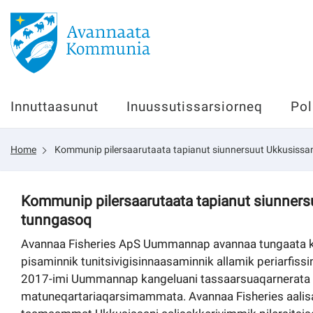
Innuttaasunut
Innuttaasunut
Inuussutissarsiorneq
Pol
Inuussutissarsiorneq
Home
Kommunip pilersaarutaata tapianut siunnersuut Ukkusissa
Politikki
Tassaarsuaq
Kommunip pilersaarutaata tapianut siunners
tunngasoq
Avannaa Fisheries ApS Uummannap avannaa tungaata kan
pisaminnik tunitsivigisinnaasaminnik allamik periarfis
sullissivik.gl
2017-imi Uummannap kangeluani tassaarsuaqarnerata ki
Pilersaarutinut isaavik
matuneqartariaqarsimammata. Avannaa Fisheries aalis