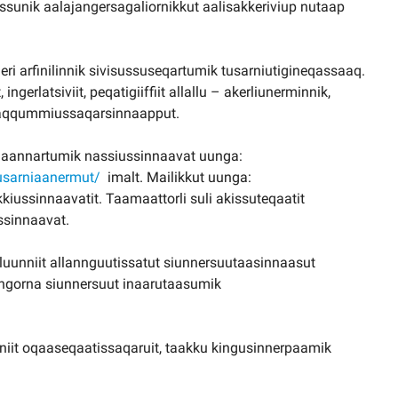
ssunik aalajangersagaliornikkut aalisakkeriviup nutaap
 arfinilinnik sivisussuseqartumik tusarniutigineqassaaq.
ingerlatsiviit, peqatigiiffiit allallu – akerliunerminnik,
k saqqummiussaqarsinnaapput.
qaannartumik nassiussinnaavat uunga:
usarniaanermut/
imalt. Mailikkut uunga:
iussinnaavatit. Taamaattorli suli akissuteqaatit
ssinnaavat.
uunniit allannguutissatut siunnersuutaasinnaasut
ngorna siunnersuut inaarutaasumik
niit oqaaseqaatissaqaruit, taakku kingusinnerpaamik