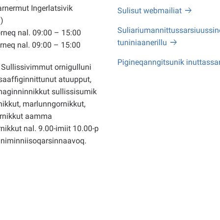
arnermut Ingerlatsivik
Sulisut webmailiat
)
Suliariumannittussarsiuussine
neq nal. 09:00 – 15:00
tuniniaanerillu
neq nal. 09:00 – 15:00
Pigineqanngitsunik inuttassa
Sullissivimmut ornigulluni
saaffiginnittunut atuupput,
ginninnikkut sullissisumik
ikkut, marlunngornikkut,
rnikkut aamma
nikkut nal. 9.00-imiit 10.00-p
nniminniisoqarsinnaavoq.