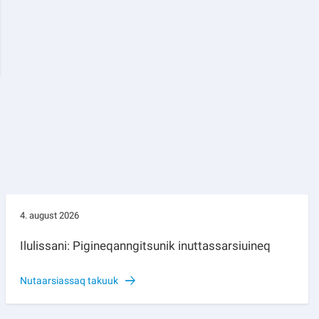
4. august 2026
Ilulissani: Pigineqanngitsunik inuttassarsiuineq
Nutaarsiassaq takuuk