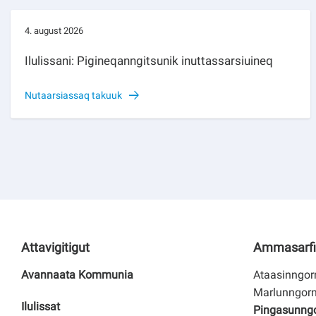
4. august 2026
Ilulissani: Pigineqanngitsunik inuttassarsiuineq
Nutaarsiassaq takuuk
Attavigitigut
Ammasarfi
Avannaata Kommunia
Ataasinngorn
Marlunngorn
Ilulissat
Pingasunngor