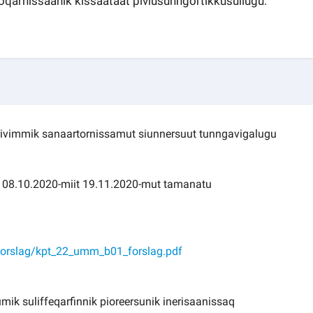
qarnissaanik kissaataat piviusunngortikkusullugu.
rivimmik sanaartornissamut siunnersuut tunngavigalugu
 08.10.2020-miit 19.11.2020-mut tamanatu
forslag/kpt_22_umm_b01_forslag.pdf
ik suliffeqarfinnik pioreersunik inerisaanissaq