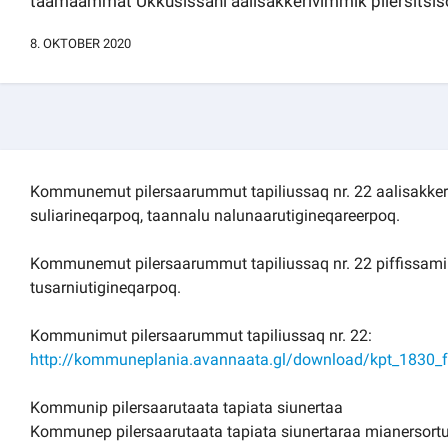
taamaammat Ukkusissani aalisakkerivimmik pilersitsiso
Kommuni pillugu paasissutissat
8. OKTOBER 2020
Kommunemut pilersaarummut tapiliussaq nr. 22 aalisakke
suliarineqarpoq, taannalu nalunaarutigineqareerpoq.
Kommunemut pilersaarummut tapiliussaq nr. 22 piffissami
tusarniutigineqarpoq.
Kommunimut pilersaarummut tapiliussaq nr. 22:
http://kommuneplania.avannaata.gl/download/kpt_1830_
Kommunip pilersaarutaata tapiata siunertaa
Kommunep pilersaarutaata tapiata siunertaraa mianersortum