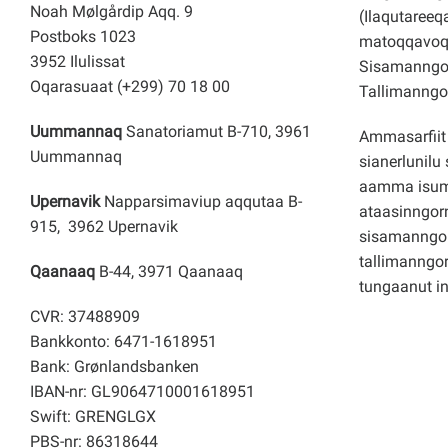
Noah Mølgårdip Aqq. 9
(Ilaqutareeq
Postboks 1023
matoqqavoq
3952 Ilulissat
Sisamanngor
Oqarasuaat (+299) 70 18 00
Tallimanngor
Uummannaq
Sanatoriamut B-710, 3961
Ammasarfiit 
Uummannaq
sianerlunilu 
aamma isuma
Upernavik
Napparsimaviup aqqutaa B-
ataasinngorn
915, 3962 Upernavik
sisamanngo
tallimanngor
Qaanaaq
B-44, 3971 Qaanaaq
tungaanut i
CVR: 37488909
Bankkonto: 6471-1618951
Bank: Grønlandsbanken
IBAN-nr: GL9064710001618951
Swift: GRENGLGX
PBS-nr: 86318644