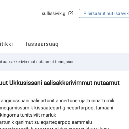
sullissivik.gl
Pilersaarutinut isaavik
itikki
Tassaarsuaq
ni aalisakkerivimmut nutaamut tunngasoq
uut Ukkusissani aalisakkerivimmut nutaamut
gisussuani aalisartunit annertunerujartuinnartumik
sinneqarnissamik kissaateqarfigineqartarpoq, tamaani
ngorna tunitsiviit marluk
artunik qanimut suleqarteqarpoq aammalu