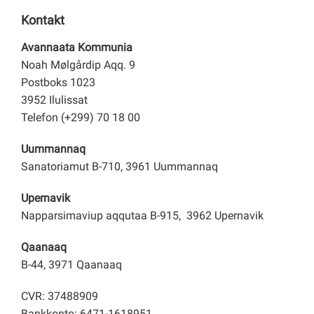
Kontakt
Avannaata Kommunia
Noah Mølgårdip Aqq. 9
Postboks 1023
3952 Ilulissat
Telefon (+299) 70 18 00
Uummannaq
Sanatoriamut B-710, 3961 Uummannaq
Upernavik
Napparsimaviup aqqutaa B-915, 3962 Upernavik
Qaanaaq
B-44, 3971 Qaanaaq
CVR: 37488909
Bankkonto: 6471-1618951