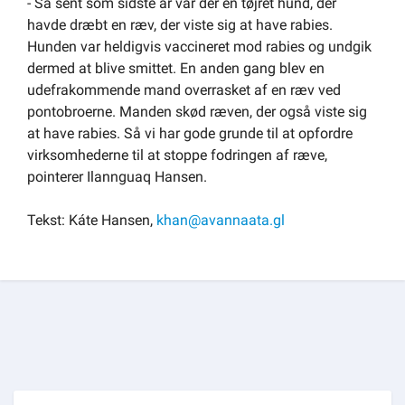
- Så sent som sidste år var der en tøjret hund, der
havde dræbt en ræv, der viste sig at have rabies.
Hunden var heldigvis vaccineret mod rabies og undgik
dermed at blive smittet. En anden gang blev en
udefrakommende mand overrasket af en ræv ved
pontobroerne. Manden skød ræven, der også viste sig
at have rabies. Så vi har gode grunde til at opfordre
virksomhederne til at stoppe fodringen af ræve,
pointerer Ilannguaq Hansen.
Tekst: Káte Hansen,
khan@avannaata.gl