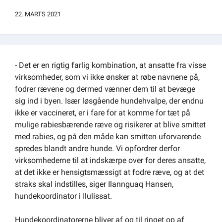
Om kommunen
22. MARTS 2021
- Det er en rigtig farlig kombination, at ansatte fra visse
virksomheder, som vi ikke ønsker at røbe navnene på,
fodrer rævene og dermed vænner dem til at bevæge
sig ind i byen. Især løsgående hundehvalpe, der endnu
ikke er vaccineret, er i fare for at komme for tæt på
mulige rabiesbærende ræve og risikerer at blive smittet
med rabies, og på den måde kan smitten uforvarende
spredes blandt andre hunde. Vi opfordrer derfor
virksomhederne til at indskærpe over for deres ansatte,
at det ikke er hensigtsmæssigt at fodre ræve, og at det
straks skal indstilles, siger Ilannguaq Hansen,
hundekoordinator i Ilulissat.
Hundekoordinatorerne bliver af og til ringet op af