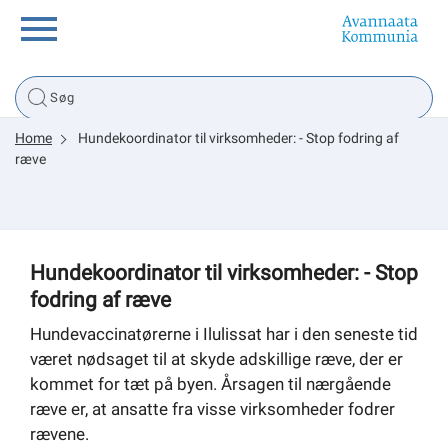
Borger
Home
Hundekoordinator til virksomheder: - Stop fodring af
Erhverv
ræve
Politik
Hundekoordinator til virksomheder: - Stop
Tsunami
fodring af ræve
Hundevaccinatørerne i Ilulissat har i den seneste tid
været nødsaget til at skyde adskillige ræve, der er
sullissivik.gl
kommet for tæt på byen. Årsagen til nærgående
ræve er, at ansatte fra visse virksomheder fodrer
Planportal
rævene.