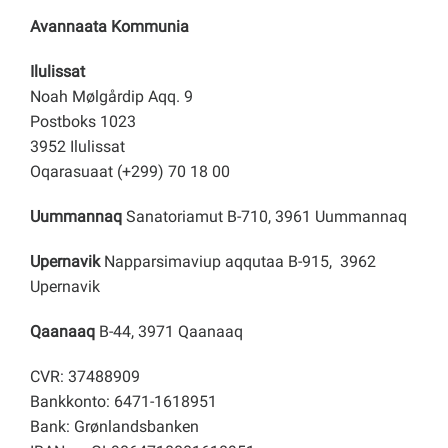
Avannaata Kommunia
Ilulissat
Noah Mølgårdip Aqq. 9
Postboks 1023
3952 Ilulissat
Oqarasuaat (+299) 70 18 00
Uummannaq
Sanatoriamut B-710, 3961 Uummannaq
Upernavik
Napparsimaviup aqqutaa B-915, 3962
Upernavik
Qaanaaq
B-44, 3971 Qaanaaq
CVR: 37488909
Bankkonto: 6471-1618951
Bank: Grønlandsbanken