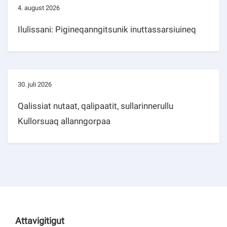
4. august 2026
Ilulissani: Pigineqanngitsunik inuttassarsiuineq
30. juli 2026
Qalissiat nutaat, qalipaatit, sullarinnerullu
Kullorsuaq allanngorpaa
Attavigitigut