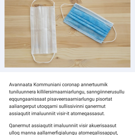
Kommuni pillugu paasissutissat
Avannaata Kommuniani coronap annertuumik
tuniluunnera killilersimaarniarlungu, sanngiinnerusullu
eqqungaanissaat pisaveersaarniarlungu pisortat
aaliangerput utoqqarni sullissivinni qanermut
assiaqutit imaluunniit visir-it atorneqassasut.
Qanermut assiaqutit imaluunniit visir akuerisaasut
ulloq manna aallarnerfigialungu atorneqalissapput,