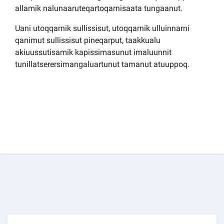
allamik nalunaaruteqartoqarnisaata tungaanut.
Uani utoqqarnik sullissisut, utoqqarnik ulluinnarni
qanimut sullissisut pineqarput, taakkualu
akiuussutisamik kapissimasunut imaluunnit
tunillatserersimangaluartunut tamanut atuuppoq.