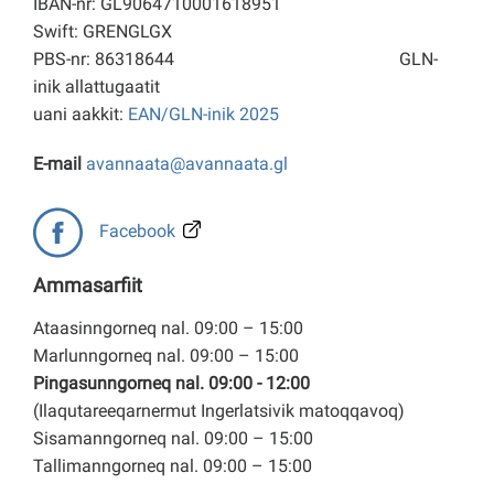
IBAN-nr: GL9064710001618951
Swift: GRENGLGX
PBS-nr: 86318644
GLN-
inik allattugaatit
uani aakkit:
EAN/GLN-inik 2025
E-mail
avannaata@avannaata.gl
Facebook
Ammasarfiit
Ataasinngorneq nal. 09:00 – 15:00
Marlunngorneq nal. 09:00 – 15:00
Pingasunngorneq nal. 09:00 - 12:00
(Ilaqutareeqarnermut Ingerlatsivik matoqqavoq)
Sisamanngorneq nal. 09:00 – 15:00
Tallimanngorneq nal. 09:00 – 15:00