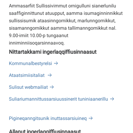
Ammasarfiit Sullissivimmut ornigulluni sianerlunilu
saaffiginnittunut atuupput, aamma isumaginninnikkut
sullissisumik ataasinngornikkut, marlunngornikkut,
sisamanngornikkut aamma tallimanngornikkut nal.
9.00-imiit 10.00-p tungaanut
inniminniisoqarsinnaavoq.
Nittartakkami ingerlaqqiffiusinnaasut
Kommunalbestyrelsi
Ataatsimiisitaliat
Sulisut webmailiat
Suliariumannittussarsiuussinerit tuniniaanerillu
Pigineqanngitsunik inuttassarsiuineq
Allanut ingerlaqqiffiusinnaasut