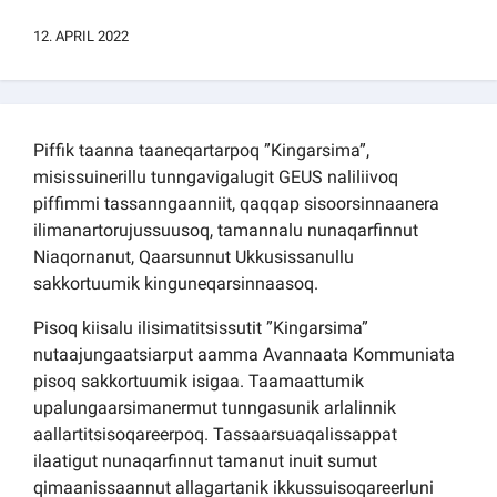
Kommuni pillugu paasissutissat
12. APRIL 2022
Piffik taanna taaneqartarpoq ”Kingarsima”,
misissuinerillu tunngavigalugit GEUS naliliivoq
piffimmi tassanngaanniit, qaqqap sisoorsinnaanera
ilimanartorujussuusoq, tamannalu nunaqarfinnut
Niaqornanut, Qaarsunnut Ukkusissanullu
sakkortuumik kinguneqarsinnaasoq.
Pisoq kiisalu ilisimatitsissutit ”Kingarsima”
nutaajungaatsiarput aamma Avannaata Kommuniata
pisoq sakkortuumik isigaa. Taamaattumik
upalungaarsimanermut tunngasunik arlalinnik
aallartitsisoqareerpoq. Tassaarsuaqalissappat
ilaatigut nunaqarfinnut tamanut inuit sumut
qimaanissaannut allagartanik ikkussuisoqareerluni