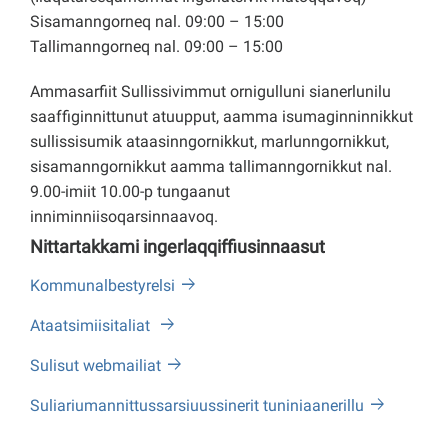
Sisamanngorneq nal. 09:00 – 15:00
Tallimanngorneq nal. 09:00 – 15:00
Ammasarfiit Sullissivimmut ornigulluni sianerlunilu
saaffiginnittunut atuupput, aamma isumaginninnikkut
sullissisumik ataasinngornikkut, marlunngornikkut,
sisamanngornikkut aamma tallimanngornikkut nal.
9.00-imiit 10.00-p tungaanut
inniminniisoqarsinnaavoq.
Nittartakkami ingerlaqqiffiusinnaasut
Kommunalbestyrelsi
Ataatsimiisitaliat
Sulisut webmailiat
Suliariumannittussarsiuussinerit tuniniaanerillu