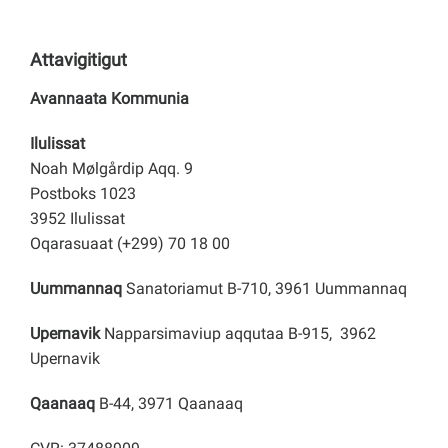
Attavigitigut
Avannaata Kommunia
Ilulissat
Noah Mølgårdip Aqq. 9
Postboks 1023
3952 Ilulissat
Oqarasuaat (+299) 70 18 00
Uummannaq
Sanatoriamut B-710, 3961 Uummannaq
Upernavik
Napparsimaviup aqqutaa B-915, 3962
Upernavik
Qaanaaq
B-44, 3971 Qaanaaq