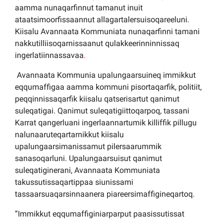
aamma nunaqarfinnut tamanut inuit
ataatsimoorfissaannut allagartalersuisoqareeluni.
Kiisalu Avannaata Kommuniata nunaqarfinni tamani
nakkutilliisoqarnissaanut qulakkeerinninnissaq
ingerlatiinnassavaa
.
Avannaata Kommunia upalungaarsuineq immikkut
eqqumaffigaa aamma kommuni pisortaqarfik, politiit,
peqqinnissaqarfik kiisalu qatserisartut qanimut
suleqatigai. Qanimut suleqatigiittoqarpoq, tassani
Karrat qangerluani ingerlaannartumik killiffik pillugu
nalunaaruteqartarnikkut kiisalu
upalungaarsimanissamut pilersaarummik
sanasoqarluni. Upalungaarsuisut qanimut
suleqatiginerani, Avannaata Kommuniata
takussutissaqartippaa siunissami
tassaarsuaqarsinnaanera piareersimaffigineqartoq.
”Immikkut eqqumaffiginiarparput paasissutissat