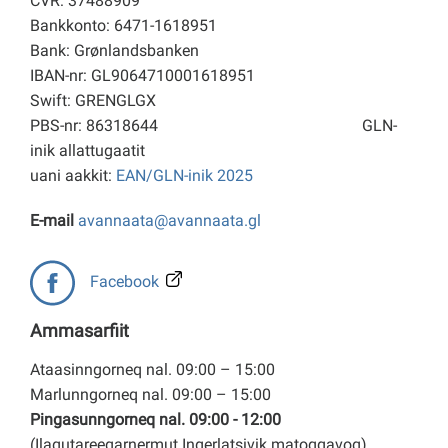
CVR: 37488909
Bankkonto: 6471-1618951
Bank: Grønlandsbanken
IBAN-nr: GL9064710001618951
Swift: GRENGLGX
PBS-nr: 86318644
GLN-
inik allattugaatit
uani aakkit:
EAN/GLN-inik 2025
E-mail
avannaata@avannaata.gl
Facebook
Ammasarfiit
Ataasinngorneq nal. 09:00 – 15:00
Marlunngorneq nal. 09:00 – 15:00
Pingasunngorneq nal. 09:00 - 12:00
(Ilaqutareeqarnermut Ingerlatsivik matoqqavoq)