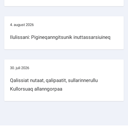
4. august 2026
Ilulissani: Pigineqanngitsunik inuttassarsiuineq
30. juli 2026
Qalissiat nutaat, qalipaatit, sullarinnerullu
Kullorsuaq allanngorpaa