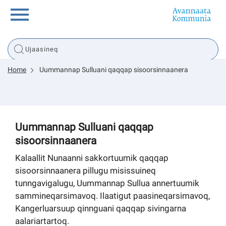
Innuttaasunut
Home
Uummannap Sulluani qaqqap sisoorsinnaanera
Inuussutissarsiorneq
Politikki
Uummannap Sulluani qaqqap
sisoorsinnaanera
Tassaarsuaq
Kalaallit Nunaanni sakkortuumik qaqqap
sisoorsinnaanera pillugu misissuineq
tunngavigalugu, Uummannap Sullua annertuumik
sullissivik.gl
sammineqarsimavoq. Ilaatigut paasineqarsimavoq,
Kangerluarsuup qinnguani qaqqap sivingarna
Pilersaarutinut isaavik
aalariartartoq.