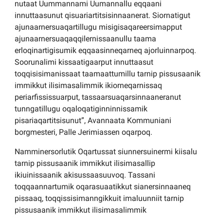
nutaat Uummannami Uumannallu eqqaani
innuttaasunut qisuariartitsisinnaanerat. Siornatigut
ajunaarnersuaqartillugu misigisaqareersimapput
ajunaarnersuaqaqqilernissaanullu taama
erloqinartigisumik eqqaasinneqarneq ajorluinnarpoq.
Soorunalimi kissaatigaarput innuttaasut
toqqisisimanissaat taamaattumillu tarnip pissusaanik
immikkut ilisimasalimmik ikiorneqarnissaq
periarfississuarput, tassaarsuaqarsinnaaneranut
tunngatillugu oqaloqatiginninnissamik
pisariaqartitsisunut”, Avannaata Kommuniani
borgmesteri, Palle Jerimiassen oqarpoq.
Namminersorlutik Oqartussat siunnersuinermi kiisalu
tarnip pissusaanik immikkut ilisimasallip
ikiuinissaanik akisussaasuuvoq. Tassani
toqqaannartumik oqarasuaatikkut sianersinnaaneq
pissaaq, toqqissisimanngikkuit imaluunniit tarnip
pissusaanik immikkut ilisimasalimmik