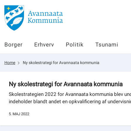
Borger
Borger
Erhverv
Politik
Tsunami
Erhverv
Home
Ny skolestrategi for Avannaata kommunia
Politik
Tsunami
Ny skolestrategi for Avannaata kommunia
Skolestrategien 2022 for Avannaata kommunia blev und
indeholder blandt andet en opkvalificering af undervisni
sullissivik.gl
5. MAJ 2022
Planportal