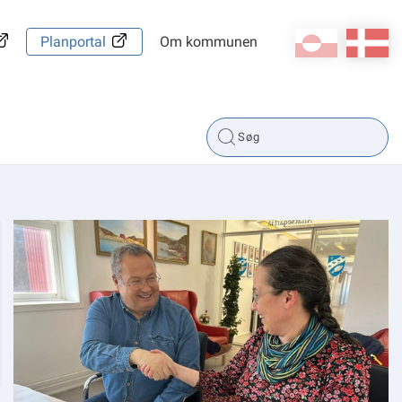
kl-GL
da
Planportal
Om kommunen