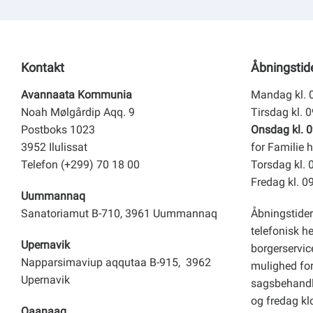
Kontakt
Åbningstid
Avannaata Kommunia
Mandag kl. 
Noah Mølgårdip Aqq. 9
Tirsdag kl. 
Postboks 1023
Onsdag kl. 0
3952 Ilulissat
for Familie h
Telefon (+299) 70 18 00
Torsdag kl. 
Fredag kl. 0
Uummannaq
Sanatoriamut B-710, 3961 Uummannaq
Åbningstider
telefonisk h
Upernavik
borgerservice
Napparsimaviup aqqutaa B-915, 3962
mulighed for 
Upernavik
sagsbehandl
og fredag kl
Qaanaaq