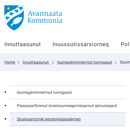
Innuttaasunut
Innuttaasunut
Inuussutissarsiorneq
Pol
Inuussutissarsiorneq
Home
Innuttaasunut
Isumaginninnermut tunngasut
Siusi
Politikki
Tassaarsuaq
Isumaginninnermut tunngasut
Pissassarfimmut innersuunneqarnissarnut qinnuteqarit
sullissivik.gl
Siusinaartumik pensionisiaqalerneq
Pilersaarutinut isaavik