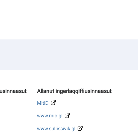
iusinnaasut
Allanut ingerlaqqiffiusinnaasut
MitID
www.mio.gl
www.sullissivik.gl