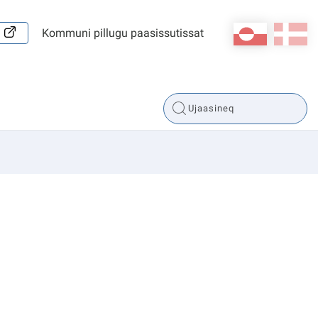
kl-GL
da
Kommuni pillugu paasissutissat