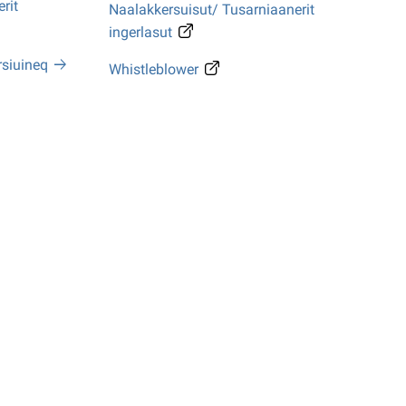
rit
Naalakkersuisut/ Tusarniaanerit
ingerlasut
rsiuineq
Whistleblower