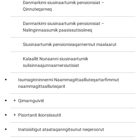
Danmarkimi siusinaartumik pensionisiat –
Kommuni pillugu paasissutissat
Qinnuteqarneq
Danmarkimi siusinaartumik pensionisiat –
Nalinginnaasumik paasissutissiineq
Siusinaartumik pensionisiaqarnermut maalaarut
Kalaallit Nunaanni siusinaartumik
sulisinnaajunnaarnersiutisiat
Isumaginninnermi Naammagittaalliuteqartarfimmut
naammagittaalliuteqarit
Qimarnguiviit
Pisortanit ikiorsiissutit
Alliaq - innuttaasunut nakuusertartunut neqeroorut
Inatsisitigut ataataqanngitsunut neqeroorut
Ilaqutariinnut sullissivik
Pisortanit ikiorsiissutit