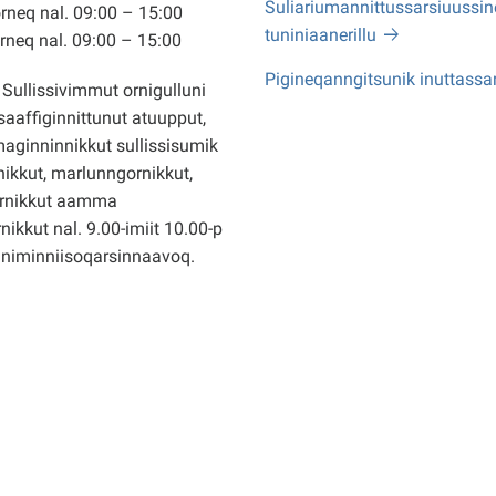
Suliariumannittussarsiuussine
neq nal. 09:00 – 15:00
tuniniaanerillu
neq nal. 09:00 – 15:00
Pigineqanngitsunik inuttassa
Sullissivimmut ornigulluni
saaffiginnittunut atuupput,
ginninnikkut sullissisumik
ikkut, marlunngornikkut,
rnikkut aamma
nikkut nal. 9.00-imiit 10.00-p
nniminniisoqarsinnaavoq.