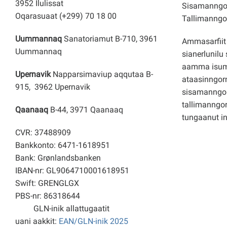
3952 Ilulissat
Sisamanngor
Oqarasuaat (+299) 70 18 00
Tallimanngor
Uummannaq
Sanatoriamut B-710, 3961
Ammasarfiit 
Uummannaq
sianerlunilu 
aamma isuma
Upernavik
Napparsimaviup aqqutaa B-
ataasinngorn
915, 3962 Upernavik
sisamanngo
tallimanngor
Qaanaaq
B-44, 3971 Qaanaaq
tungaanut i
CVR: 37488909
Bankkonto: 6471-1618951
Bank: Grønlandsbanken
IBAN-nr: GL9064710001618951
Swift: GRENGLGX
PBS-nr: 86318644
GLN-inik allattugaatit
uani aakkit:
EAN/GLN-inik 2025