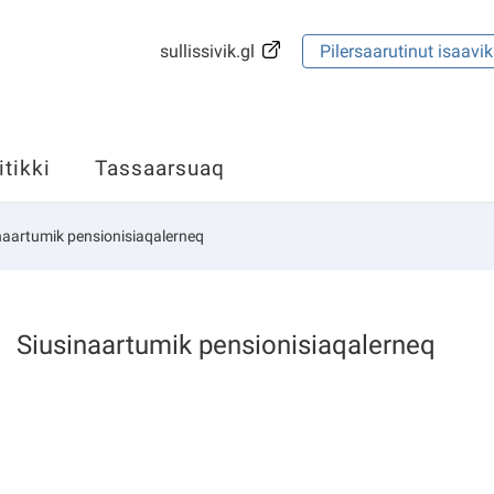
sullissivik.gl
Pilersaarutinut isaavik
itikki
Tassaarsuaq
naartumik pensionisiaqalerneq
Siusinaartumik pensionisiaqalerneq