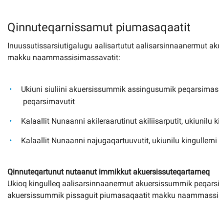
Qinnuteqarnissamut piumasaqaatit
Inuussutissarsiutigalugu aalisartutut aalisarsinnaanermut a
makku naammassisimassavatit:
Ukiuni siuliini akuersissummik assingusumik peqarsimas
peqarsimavutit
Kalaallit Nunaanni akileraarutinut akiliisarputit, ukiunilu k
Kalaallit Nunaanni najugaqartuuvutit, ukiunilu kingullern
Qinnuteqartunut nutaanut immikkut akuersissuteqartarneq
Ukioq kingulleq aalisarsinnaanermut akuersissummik peqars
akuersissummik pissaguit piumasaqaatit makku naammassis