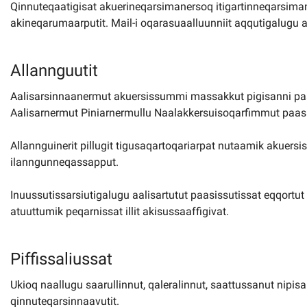
Qinnuteqaatigisat akuerineqarsimanersoq itigartinneqarsima
akineqarumaarputit. Mail-i oqarasuaalluunniit aqqutigalugu a
Allannguutit
Aalisarsinnaanermut akuersissummi massakkut pigisanni pa
Aalisarnermut Piniarnermullu Naalakkersuisoqarfimmut paasis
Allannguinerit pillugit tigusaqartoqariarpat nutaamik akuersi
ilanngunneqassapput.
Inuussutissarsiutigalugu aalisartutut paasissutissat eqqortu
atuuttumik peqarnissat illit akisussaaffigivat.
Piffissaliussat
Ukioq naallugu saarullinnut, qaleralinnut, saattussanut nip
qinnuteqarsinnaavutit.