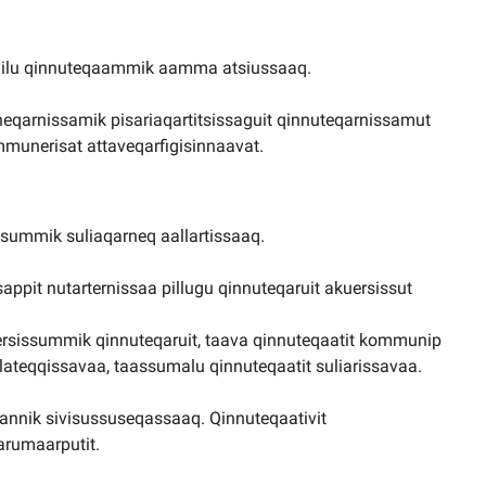
nilu qinnuteqaammik aamma atsiussaaq.
neqarnissamik pisariaqartitsissaguit qinnuteqarnissamut
ommunerisat attaveqarfigisinnaavat.
ssummik suliaqarneq aallartissaaq.
appit nutarternissaa pillugu qinnuteqaruit akuersissut
rsissummik qinnuteqaruit, taava qinnuteqaatit kommunip
lateqqissavaa, taassumalu qinnuteqaatit suliarissavaa.
saannik sivisussuseqassaaq. Qinnuteqaativit
arumaarputit.