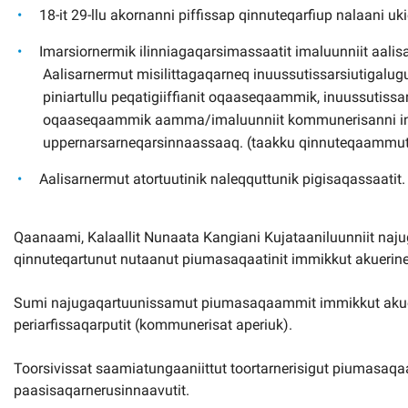
18-it 29-llu akornanni piffissap qinnuteqarfiup nalaani uk
Imarsiornermik ilinniagaqarsimassaatit imaluunniit aalis
Aalisarnermut misilittagaqarneq inuussutissarsiutigalug
piniartullu peqatigiiffianit oqaaseqaammik, inuussutissa
oqaaseqaammik aamma/imaluunniit kommunerisanni inu
uppernarsarneqarsinnaassaaq. (taakku qinnuteqaammut
Aalisarnermut atortuutinik naleqquttunik pigisaqassaatit.
Qaanaami, Kalaallit Nunaata Kangiani Kujataaniluunniit najug
qinnuteqartunut nutaanut piumasaqaatinit immikkut akuerin
Sumi najugaqartuunissamut piumasaqaammit immikkut akuers
periarfissaqarputit (kommunerisat aperiuk).
Toorsivissat saamiatungaaniittut toortarnerisigut piumasaqaat
paasisaqarnerusinnaavutit.