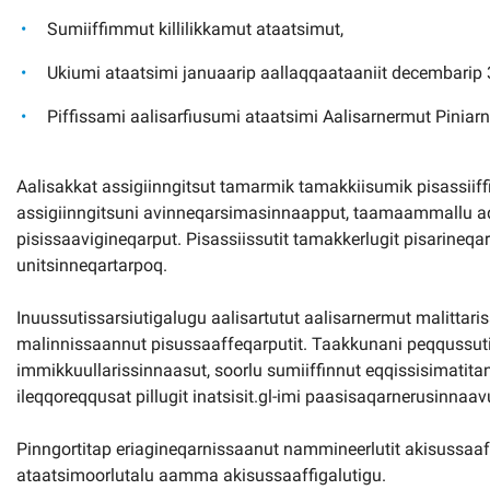
Sumiiffimmut killilikkamut ataatsimut,
Ukiumi ataatsimi januaarip aallaqqaataaniit decembarip 
Piffissami aalisarfiusumi ataatsimi Aalisarnermut Pinia
Aalisakkat assigiinngitsut tamarmik tamakkiisumik pisassiiffi
assigiinngitsuni avinneqarsimasinnaapput, taamaammallu aqu
pisissaavigineqarput. Pisassiissutit tamakkerlugit pisarineq
unitsinneqartarpoq.
Inuussutissarsiutigalugu aalisartutut aalisarnermut malitta
malinnissaannut pisussaaffeqarputit. Taakkunani peqqussuti
immikkuullarissinnaasut, soorlu sumiiffinnut eqqissisimatit
ileqqoreqqusat pillugit inatsisit.gl-imi paasisaqarnerusinnaavu
Pinngortitap eriagineqarnissaanut nammineerlutit akisussaaf
ataatsimoorlutalu aamma akisussaaffigalutigu.