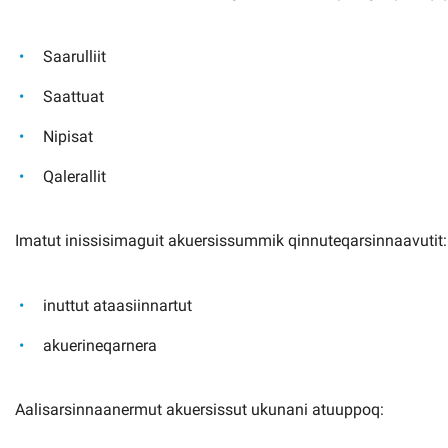
Kommuni pillugu paasissutissat
Saarulliit
Saattuat
Nipisat
Qalerallit
Imatut inissisimaguit akuersissummik qinnuteqarsinnaavutit:
inuttut ataasiinnartut
akuerineqarnera
Aalisarsinnaanermut akuersissut ukunani atuuppoq: