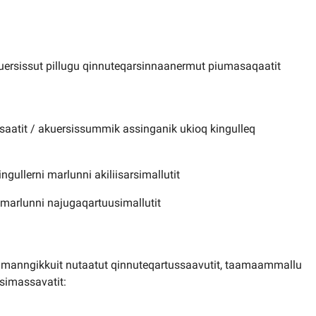
kuersissut pillugu qinnuteqarsinnaanermut piumasaqaatit
saatit / akuersissummik assinganik ukioq kingulleq
ingullerni marlunni akiliisarsimallutit
i marlunni najugaqartuusimallutit
imanngikkuit nutaatut qinnuteqartussaavutit, taamaammallu
imassavatit: