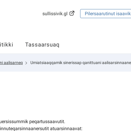
sullissivik.gl
Pilersaarutinut isaavik
itikki
Tassaarsuaq
ni aalisarneq
Umiatsiaaqqamik sinerissap qanittuani aalisarsinnaan
kuersissummik peqartussaavutit.
nnuteqarsinnaanersutit atuarsinnaavat: