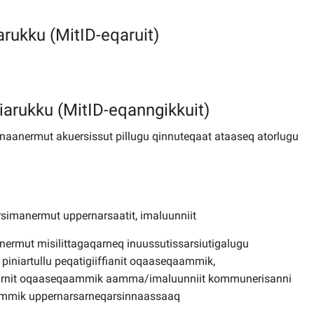
arukku (MitID-eqaruit)
niarukku (MitID-eqanngikkuit)
sinnaanermut akuersissut pillugu qinnuteqaat ataaseq atorlugu
arsimanermut uppernarsaatit, imaluunniit
rnermut misilittagaqarneq inuussutissarsiutigalugu
piniartullu peqatigiiffianit oqaaseqaammik,
masarnit oqaaseqaammik aamma/imaluunniit kommunerisanni
aammik uppernarsarneqarsinnaassaaq