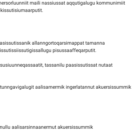
nersorluunniit maili nassiussat aqqutigalugu kommunimiit
kissutisiumaarputit.
asissutissanik allanngortoqarsimappat tamanna
sutissiissutigissallugu pisussaaffeqarputit.
ssusiuunneqassaatit, tassanilu paasissutissat nutaat
t tunngavigalugit aalisarnermik ingerlatannut akuersissummik
isanullu aalisarsinnaanermut akuersissummik