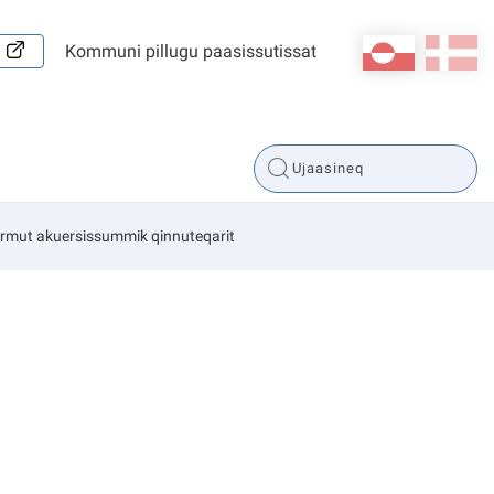
kl-GL
da
Kommuni pillugu paasissutissat
ermut akuersissummik qinnuteqarit