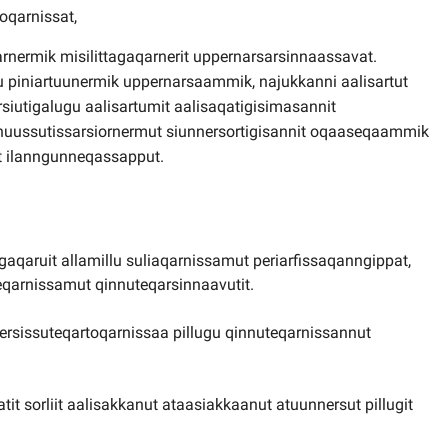
ioqarnissat,
arnermik misilittagaqarnerit uppernarsarsinnaassavat.
u piniartuunermik uppernarsaammik, najukkanni aalisartut
rsiutigalugu aalisartumit aalisaqatigisimasannit
ussutissarsiornermut siunnersortigisannit oqaaseqaammik
 ilanngunneqassapput.
aqaruit allamillu suliaqarnissamut periarfissaqanngippat,
eqarnissamut qinnuteqarsinnaavutit.
issuteqartoqarnissaa pillugu qinnuteqarnissannut
it sorliit aalisakkanut ataasiakkaanut atuunnersut pillugit