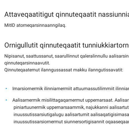
Attaveqaatitigut qinnuteqaatit nassiunni
MitID atorneqarsinnaanngilaq.
Ornigullutit qinnuteqaatit tunniukkiartor
Nipisanut, saattussanut, saarullinnut qaleralinnullu aalisar
qinnuteqarsinnaavutit.
Qinnuteqaaternut ilanngussassat makku ilanngutissavatit:
Imarsiornermik ilinniarnermiit attuumassutilimmiit ilinni
Aalisarnermik misilittagaqarnermut uppernarsaat. Aalisa
piniartuunermik uppernarsaammik, najukkanni aalisartut 
inuussutissarsiutigalugu aalisartumit aalisaqatigisi
inuussutissarsiornermut siunnersortigisannit oqaaseq