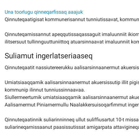
Una toorlugu qinneqarfissaq aaajuk
Qinnuteqaatigisat kommunerisannut tunniutissavat, kommu
Qinnuteqarnissannut apeqqutissaqassaguit imaluunniit ikior
ilitsersuut tullinnguuttuniittoq atuarsinnaavat imaluunniit k
Suliamut ingerlatseriaaseq
Qinnuteqaatit nassiutereerukku aalisarsinnaanermut akuersi
Umiatsiaaqqamik aalisarsinnaanermut akuersissutip illit pigis
kommunip ilinnut tunniussinnaavaa.
Siullermeertumik umiatsiaaqqamik aalisarsinnaanermut akue
Aalisarnermut Piniarnermullu Naalakkersuisoqarfimmut inger
Qinnuteqaatinnik suliarinninneq ullut suliffiusartut 10-t mis
suliarineqarnissaanut paasissutissat amigarpata attavigineq