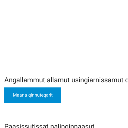
Angallammut allamut usingiarnissamut 
Maana qinnuteqarit
Paasissutissat nalinginnaasut