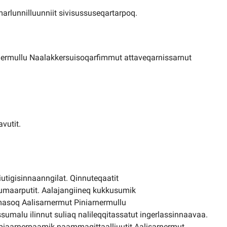
arlunnilluunniit sivisussuseqartarpoq.
nermullu Naalakkersuisoqarfimmut attaveqarnissarnut
vutit.
utigisinnaanngilat. Qinnuteqaatit
umaarputit. Aalajangiineq kukkusumik
masoq Aalisarnermut Piniarnermullu
umalu ilinnut suliaq nalileqqitassatut ingerlassinnaavaa.
 piaarnerpaamik naammagittaalliuutit Aalisarnermut