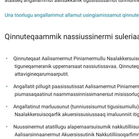
ataaseq angallammut aalisakkanik tigusisussamut tunniunne
Una toorlugu angallammut allamut usingiarnissamut qinnute
Qinnuteqaammik nassiussinermi suleriaa
Qinnuteqaat Aalisarnermut Piniarnermullu Naalakkersui
tiguneqarneranik uppernarsaat nassiutissavaa. Qinnuteqa
attavigineqarumaarputit.
Angallatit pillugit paasissutissat Aalisarnermut Piniarne
piumasaqaatinut naammassinnissimanersut misissorlu
Angallatinut marluusunut (tunniussisumut tigusisumullu
Naalakkersuisoqarfik akuersissusiussaaq imaluunniit itigar
Nuussinermut atatillugu alapernaarsuisumik nakkutilliisu
Aalisarsinnaanermut Akuersissutinik Nakkutilliisoqarfi