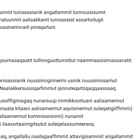
unniit tunisassianik angallammit tunniussisumit
luunniit aalisakkanit tunisassiat assartorlugit
ussinerinnarli pineqarluni.
t piumasaqaatit tullinnguuttumiittut naammassisimassavatit:
 tunisassianik nuussinnginnermi usinik nuussinissamut
 Naalakkersuisoqarfimmut qinnuteqartoqaqqaassaaq.
uussiffiginiagaq nunarsuup immikkoortuani aalisarnermut
naata kitaani aalisarnermut aqutsinermut suleqatigiiffimmi)
aalisarnermut kommissionimi) nunamit
 ilaasortaanngitsutut suleqataasumeersoq.
q, angallallu naalagaaffimmit attavigisaminiit angallammit