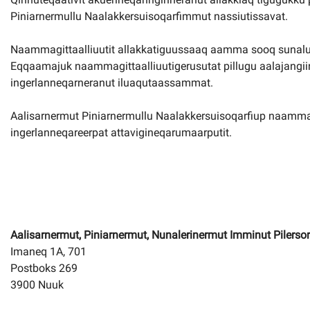
Piniarnermullu Naalakkersuisoqarfimmut nassiutissavat.
Naammagittaalliuutit allakkatiguussaaq aamma sooq sunalu p
Eqqaamajuk naammagittaalliuutigerusutat pillugu aalajangiin
ingerlanneqarneranut iluaqutaassammat.
Aalisarnermut Piniarnermullu Naalakkersuisoqarfiup naammagit
ingerlanneqareerpat attavigineqarumaarputit.
Aalisarnermut, Piniarnermut, Nunalerinermut Imminut Pilerso
Imaneq 1A, 701
Postboks 269
3900 Nuuk