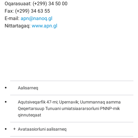
Oqarasuaat: (+299) 34 50 00
Fax: (+299) 34 63 55
E-mail:
apn@nanoq.gl
Nittartagaq:
www.apn.gl
Aalisarneq
Aqutsiveqarfik 47-mi; Upernavik; Uummannaq aamma
Qeqertarsuup Tunuani umiatsiaararsorluni PNNP-mik
qinnuteqaat
Avataasiorluni aalisarneq