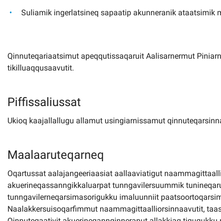
Suliamik ingerlatsineq sapaatip akunneranik ataatsimik m
Qinnuteqariaatsimut apeqqutissaqaruit Aalisarnermut Piniar
tikilluaqqusaavutit.
Piffissaliussat
Ukioq kaajallallugu allamut usingiarnissamut qinnuteqarsinna
Maalaaruteqarneq
Oqartussat aalajangeeriaasiat aallaaviatigut naammagittaalli
akuerineqassanngikkaluarpat tunngavilersuummik tunineqar
tunngavilerneqarsimasorigukku imaluunniit paatsoortoqarsi
Naalakkersuisoqarfimmut naammagittaalliorsinnaavutit, taass
Qinnuteqaativit akuerineqannginneranut allakkiaq tigugukku