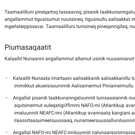
Kommuni pillugu paasissutissat
Taamaalilluni pineqartoq tassaavoq, pisanik taakkunanngalu
angallammut tigusisumut nuussineq, tigusisullu aalisakkat ima
ingerlateqqissavai. Taamaalilluni tunisineq pineqanngilaq, nu
Piumasaqaatit
Kalaallit Nunaanni angallammut allamut usinik nuussiniarui
Kalaallit Nunaata imartaani aalisakkanik aalisakkanillu
immikkut akuersissummik Aalisarnermut Piniarnermullu
Angallat pisanik taakkunanngaluunniit tunisassiannik n
aqutsinermut suleqatigiiffimmi NAFO-mi (Atlantikup avan
imaluunniit NEAFC-imi (Atlantikup avannaata kangiani 
ilaasortaasumeersuussaaq, nunameersuussalluniluunniit
Angallat NAFO-mi NEAFC-imiluunniit nalunaarsorsimassaa