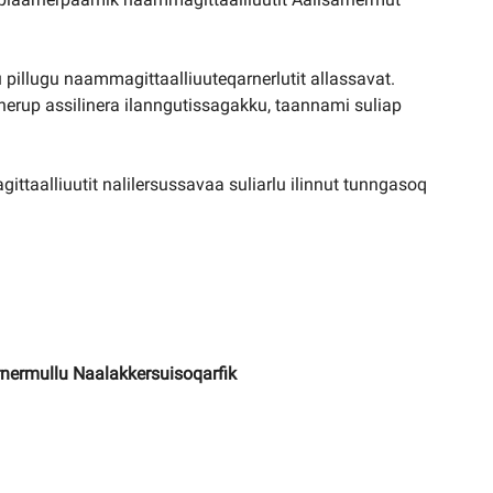
illugu naammagittaalliuuteqarnerlutit allassavat.
erup assilinera ilanngutissagakku, taannami suliap
taalliuutit nalilersussavaa suliarlu ilinnut tunngasoq
rnermullu Naalakkersuisoqarfik