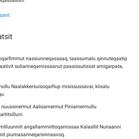
qassalluni.
qarit
tsit
soqarfimmut nassiunneqassaaq, taassumalu qinnuteqaatip
ativit suliarineqarnissaanut paasissutissat amigarpata,
rmullu Naalakkersuisoqarfiup misissussavai, kiisalu
gu.
) nuussinermut Aalisarnermut Piniarnermullu
titsilluni.
milluunniit angallammiittoqarnissaa Kalaallit Nunaanni
mmit piumasarineqarsinnaavoq.