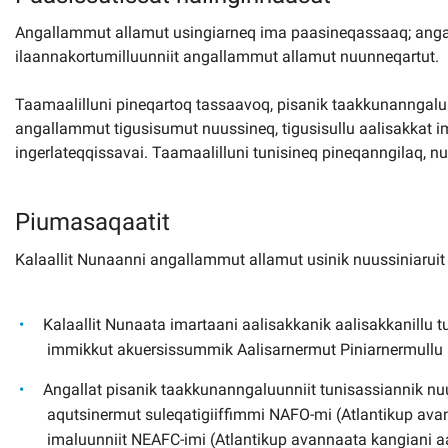
Angallammut allamut usingiarneq ima paasineqassaaq; angall
ilaannakortumilluunniit angallammut allamut nuunneqartut.
Taamaalilluni pineqartoq tassaavoq, pisanik taakkunanngalu
angallammut tigusisumut nuussineq, tigusisullu aalisakkat ima
ingerlateqqissavai. Taamaalilluni tunisineq pineqanngilaq, nu
Piumasaqaatit
Kalaallit Nunaanni angallammut allamut usinik nuussiniarui
Kalaallit Nunaata imartaani aalisakkanik aalisakkanillu
immikkut akuersissummik Aalisarnermut Piniarnermullu
Angallat pisanik taakkunanngaluunniit tunisassiannik n
aqutsinermut suleqatigiiffimmi NAFO-mi (Atlantikup avan
imaluunniit NEAFC-imi (Atlantikup avannaata kangiani 