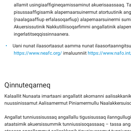
allamit usingiaaffigineqarnissaminut akuerisaassaaq. T
pisussaaffigisamik alapernaarsuinermut atortuutinik an
(naalagaaffiup erfalasoqarfiup) alapernaarsuinermi sum
Akuersissutinik Nakkutilliisoqarfimmi angallatinik alap
ingerlatitseqqissinnaanera.
Uani nunat ilaasortaasut aamma nunat ilaasortaanngitsut
https://www.neafc.org/
imaluunniit
https://www.nafo.in
Qinnuteqarneq
Kalaallit Nunaata imartaani angallatit akornanni aalisakkanik
nuussinissamut Aalisarnermut Piniarnermullu Naalakkersui
Angallat tunniussisussaq angallallu tigusisussaq ilanngullu
ataatsimik akuersissummik tunniussisoqassaaq – tassa anga