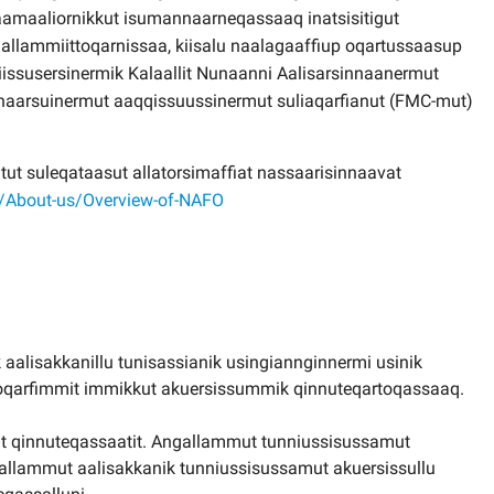
aamaaliornikkut isumannaarneqassaaq inatsisitigut
gallammiittoqarnissaa, kiisalu naalagaaffiup oqartussaasup
iissusersinermik Kalaallit Nunaanni Aalisarsinnaanermut
ernaarsuinermut aaqqissuussinermut suliaqarfianut (FMC-mut)
ut suleqataasut allatorsimaffiat nassaarisinnaavat
t/About-us/Overview-of-NAFO
 aalisakkanillu tunisassianik usingiannginnermi usinik
soqarfimmit immikkut akuersissummik qinnuteqartoqassaaq.
git qinnuteqassaatit. Angallammut tunniussisussamut
llammut aalisakkanik tunniussisussamut akuersissullu