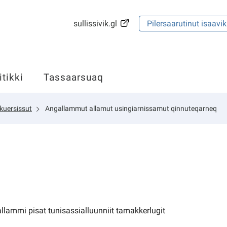
sullissivik.gl
Pilersaarutinut isaavik
itikki
Tassaarsuaq
kuersissut
Angallammut allamut usingiarnissamut qinnuteqarneq
ammi pisat tunisassialluunniit tamakkerlugit