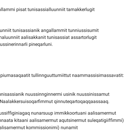
ammi pisat tunisassialluunniit tamakkerlugit
unniit tunisassianik angallammit tunniussisumit
luunniit aalisakkanit tunisassiat assartorlugit
ussinerinnarli pineqarluni.
t piumasaqaatit tullinnguuttumiittut naammassisimassavatit:
 tunisassianik nuussinnginnermi usinik nuussinissamut
 Naalakkersuisoqarfimmut qinnuteqartoqaqqaassaaq.
uussiffiginiagaq nunarsuup immikkoortuani aalisarnermut
naata kitaani aalisarnermut aqutsinermut suleqatigiiffimmi)
aalisarnermut kommissionimi) nunamit