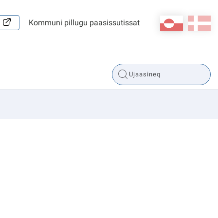
kl-GL
da
Kommuni pillugu paasissutissat