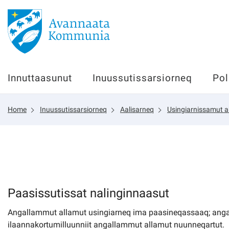
Innuttaasunut
Innuttaasunut
Inuussutissarsiorneq
Pol
Inuussutissarsiorneq
Home
Inuussutissarsiorneq
Aalisarneq
Usingiarnissamut a
Politikki
Tassaarsuaq
sullissivik.gl
Paasissutissat nalinginnaasut
Angallammut allamut usingiarneq ima paasineqassaaq; angall
Pilersaarutinut isaavik
ilaannakortumilluunniit angallammut allamut nuunneqartut.