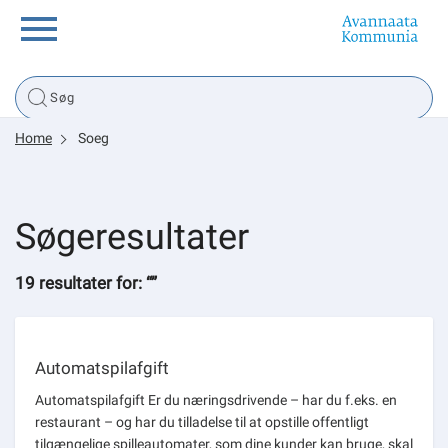
Borger
Home
Soeg
Erhverv
Politik
Søgeresultater
Tsunami
19 resultater for: “”
Automatspilafgift
sullissivik.gl
Automatspilafgift Er du næringsdrivende – har du f.eks. en
Planportal
restaurant – og har du tilladelse til at opstille offentligt
tilgængelige spilleautomater, som dine kunder kan bruge, skal