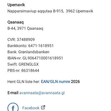
Upernavik
Napparsimaviup aqqutaa B-915, 3962 Upernavik
Qaanaaq
B-44, 3971 Qaanaaq
CVR: 37488909
Bankkonto: 6471-1618951
Bank: Grønlandsbanken
IBAN-nr: GL9064710001618951
Swift: GRENGLGX
PBS-nr: 86318644
Hent GLN liste her:
EAN/GLN numre
2026
E-mail
avannaata@avannaata.gl
Facebook