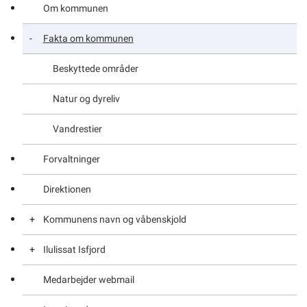
Om kommunen
Fakta om kommunen
Beskyttede områder
Natur og dyreliv
Vandrestier
Forvaltninger
Direktionen
Kommunens navn og våbenskjold
Ilulissat Isfjord
Beskyttede områder
Medarbejder webmail
Natur og dyreliv
Regler for området