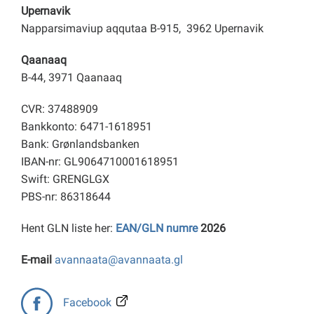
Upernavik
Napparsimaviup aqqutaa B-915, 3962 Upernavik
Qaanaaq
B-44, 3971 Qaanaaq
CVR: 37488909
Bankkonto: 6471-1618951
Bank: Grønlandsbanken
IBAN-nr: GL9064710001618951
Swift: GRENGLGX
PBS-nr: 86318644
Hent GLN liste her:
EAN/GLN numre
2026
E-mail
avannaata@avannaata.gl
Facebook