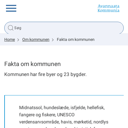
Borger
Home
Om kommunen
Fakta om kommunen
Erhverv
Politik
Fakta om kommunen
Kommunen har fire byer og 23 bygder.
Tsunami
sullissivik.gl
Midnatssol, hundeslæde, isfjelde, hellefisk,
fangere og fiskere, UNESCO
Planportal
verdensarvsområde, havis, mørketid, nordlys