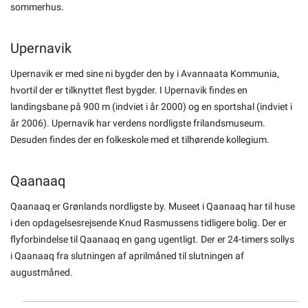
sommerhus.
Upernavik
Upernavik er med sine ni bygder den by i Avannaa­ta Kommunia,
hvortil der er tilknyttet flest bygder. I Upernavik findes en
landingsbane på 900 m (indviet i år 2000) og en sportshal (indviet i
år 2006). Upernavik har verdens nordligste frilandsmuseum.
Desuden findes der en folkeskole med et tilhørende kollegium.
Qaanaaq
Qaanaaq er Grønlands nordligste by. Museet i Qaanaaq har til huse
i den opdagelsesrejsende Knud Rasmussens tidligere bolig. Der er
flyforbindelse til Qaanaaq en gang ugentligt. Der er 24-timers sollys
i Qaanaaq fra slutnin­gen af aprilmåned til slutningen af
augustmåned.