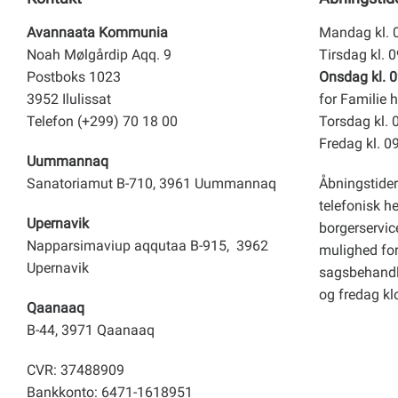
Avannaata Kommunia
Mandag kl. 
Noah Mølgårdip Aqq. 9
Tirsdag kl. 
Postboks 1023
Onsdag kl. 0
3952 Ilulissat
for Familie h
Telefon (+299) 70 18 00
Torsdag kl. 
Fredag kl. 0
Uummannaq
Sanatoriamut B-710, 3961 Uummannaq
Åbningstider
telefonisk h
Upernavik
borgerservice
Napparsimaviup aqqutaa B-915, 3962
mulighed for 
Upernavik
sagsbehandl
og fredag kl
Qaanaaq
B-44, 3971 Qaanaaq
CVR: 37488909
Bankkonto: 6471-1618951