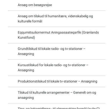
Ansøg om besøgsrejse
Ansøg om tilskud til humanitære, videnskabelig og
kulturelle formål
Eqqumiitsuliornermut Aningaasaateqarfik (Grønlands
Kunstfond)
Grundtilskud til lokale radio- og tv-stationer –
Ansøgning
Kursustilskud for lokale radio- og tv-stationer –
Ansøgning
Produktionstilskud til lokale tv-stationer – Ansøgning
Tilskud til kulturelle arrangementer – Generelt om og
ansøgning
Tips- og lottomidlerne - til almennyttige formål (pulje C)