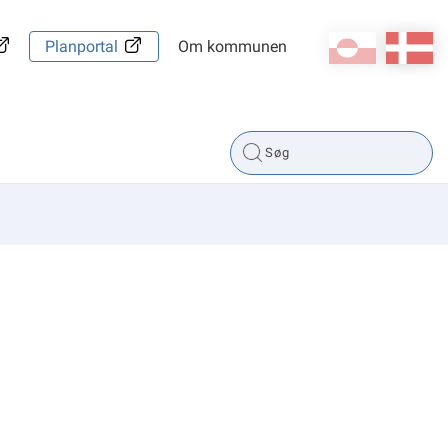
kl-GL
da
Planportal
Om kommunen