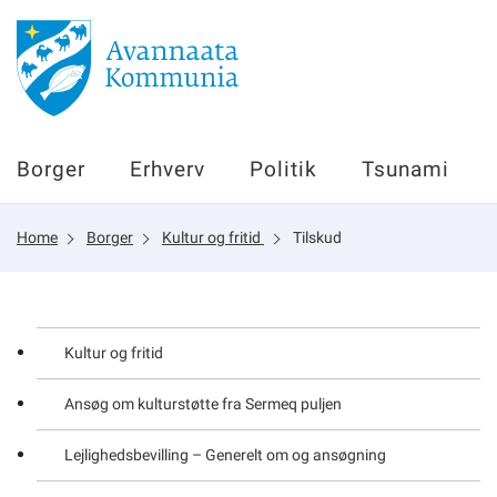
Borger
Borger
Erhverv
Politik
Tsunami
Erhverv
Home
Borger
Kultur og fritid
Tilskud
Politik
Tsunami
Kultur og fritid
Ansøg om kulturstøtte fra Sermeq puljen
sullissivik.gl
Lejlighedsbevilling – Generelt om og ansøgning
Planportal